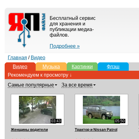
Бесплатный сервис
для хранения и
публикации медиа-
файлов.
Подробнее »
Главная
/
Видео
Видео
Музыка
Картинки
Флэш
Рекомендуем к просмотру ↓
Самые популярные
За все время
03:43
05:50
Женщины водители
Трактор и Nissan Patrol