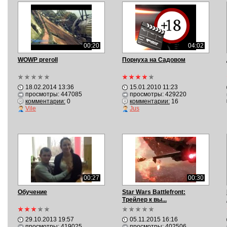
00:20
04:02
WOWP preroll
Порнуха на Садовом
18.02.2014 13:36
15.01.2010 11:23
просмотры: 447085
просмотры: 429220
комментарии:
0
комментарии:
16
Vile
Jus
00:27
00:30
Обучение
Star Wars Battlefront:
Трейлер к вы...
29.10.2013 19:57
05.11.2015 16:16
просмотры: 419025
просмотры: 402506