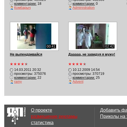
комментарии:
18
комментарии:
0
Комбарыч
Administration
00:41
02:42
Не выпендривайся
Дааааа, не завидуя я мужу!
14.03.2011 20:32
10.12.2009 14:54
просмотры: 375076
просмотры: 370719
комментарии:
22
комментарии:
25
ramy
Advent
О проекте
Добавить ф
размещение рекламы
Приколы на
статистика