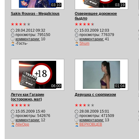
03:10
03:19
Sakis Rouvas - Megalicious
Озверевшее дорожное
быдло
28.04.2012 09:32
15.03.2009 12:03
просмотры: 795150
просмотры: 776379
комментарии:
10
комментарии:
41
-Гость-
Shum
06:00
01:04
Летун как Гагарин
Девушка с сюрпризом
(осторожно, мат)
15.05.2009 15:40
28.08.2009 15:01
просмотры: 542676
просмотры: 471509
комментарии:
12
комментарии:
13
AlleOpp
ВЕРХОВЦЕВ