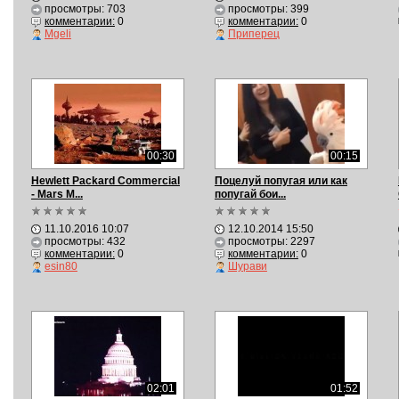
просмотры: 703
просмотры: 399
комментарии:
0
комментарии:
0
Mgeli
Приперец
00:30
00:15
Hewlett Packard Commercial
Поцелуй попугая или как
- Mars M...
попугай бои...
11.10.2016 10:07
12.10.2014 15:50
просмотры: 432
просмотры: 2297
комментарии:
0
комментарии:
0
esin80
Шypaви
02:01
01:52