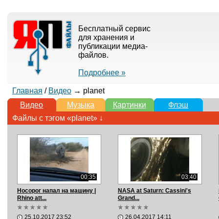
Бесплатный сервис
для хранения и
публикации медиа-
файлов.
Подробнее »
Главная
/
Видео
→ planet
Видео
Музыка
Картинки
Флэш
Файлы с тэгом «planet» ↓
00:35
03:40
Носорог напал на машину |
NASA at Saturn: Cassini's
Rhino att...
Grand...
25.10.2017 23:52
26.04.2017 14:11