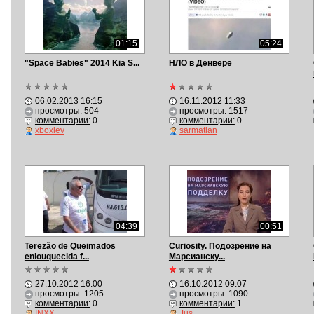
01:15
05:24
"Space Babies" 2014 Kia S...
НЛО в Денвере
06.02.2013 16:15
16.11.2012 11:33
просмотры: 504
просмотры: 1517
комментарии:
0
комментарии:
0
xboxlev
sarmatian
04:39
00:51
Terezão de Queimados
Curiosity. Подозрение на
enlouquecida f...
Марсианску...
27.10.2012 16:00
16.10.2012 09:07
просмотры: 1205
просмотры: 1090
комментарии:
0
комментарии:
1
INXX
Jus