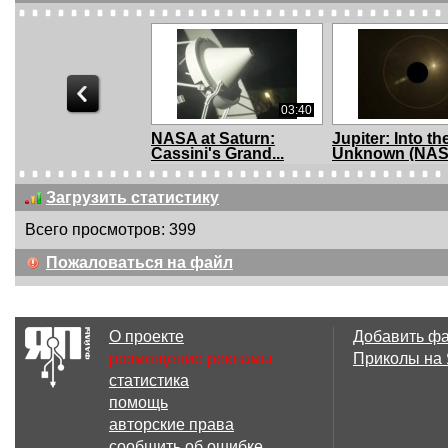
03:40
NASA at Saturn:
Jupiter: Into th
Cassini's Grand...
Unknown (NA
Jun...
Загрузить статистику
Всего просмотров: 399
01:23
Пожаловаться на файл
Breaking news! Giant
LRO с 25 км —
Angel (Nib...
больше тупик
О проекте
Добавить ф
размещение рекламы
Приколы на
статистика
04:08
помощь
UFO Lou - '''MOON
Space Oddity
авторские права
WALKE...
сообщить об ошибке