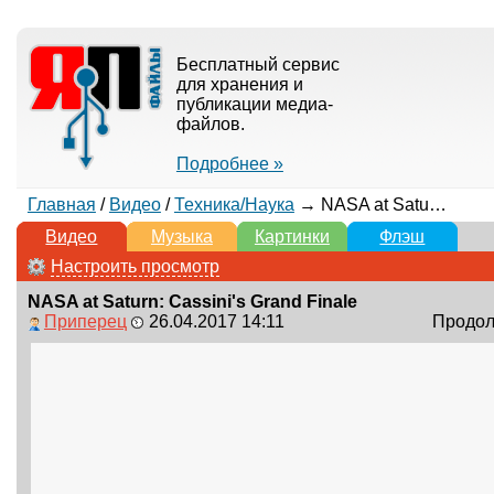
Бесплатный сервис
для хранения и
публикации медиа-
файлов.
Подробнее »
Главная
/
Видео
/
Техника/Наука
→ NASA at Saturn: Cassini's Grand Finale
Видео
Музыка
Картинки
Флэш
Настроить просмотр
NASA at Saturn: Cassini's Grand Finale
Приперец
26.04.2017 14:11
Продолж