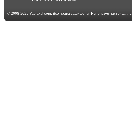
© 2008-2026
Yaplakal.com
. Все права защищены. Используя настоящий с
соглашения
.
01:24
Они рядом с нами
НАСА
фальсифицир
снимки кратера
01:25
J-2X Rocket Engine
NASA faked th
Gimbal Test | NA...
landings - Bird.
00:33
шуроповерт-
The Scope – B
макальщик
Raider Shipyard