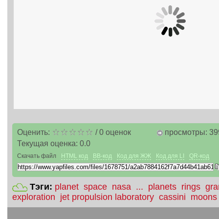
Оценить:
/
0
оценок
просмотры: 39
Текущая оценка:
0.0
Скачать файл
HTML код
BB-код
Код для ЖЖ
Код для LI
QR-код
Тэги:
planet
space
nasa
...
planets
rings
gra
exploration
jet propulsion laboratory
cassini
moons