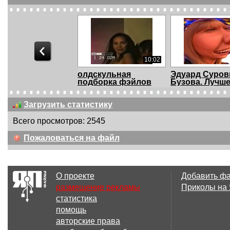
10:02
олдскульная
Эдуард Суров
подборка фэйлов
Бузова. Лучшее
Загрузить статистику
Всего просмотров: 2545
10:18
Пожаловаться на файл
The Ultimate Girls Fail
Лучшие прико
Compilation...
For Fun #69 - П
О проекте
Добавить ф
размещение рекламы
Приколы на
статистика
04:29
помощь
Лучшие приколы |
Лучшие прико
авторские права
For Fun #65 - Приш...
For Fun #64 - С