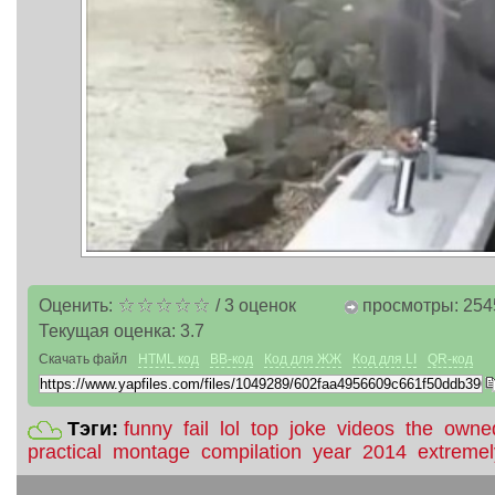
Оценить:
/
3
оценок
просмотры: 254
Текущая оценка:
3.7
Скачать файл
HTML код
BB-код
Код для ЖЖ
Код для LI
QR-код
Тэги:
funny
fail
lol
top
joke
videos
the
owne
practical
montage
compilation
year
2014
extremel