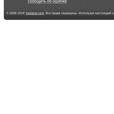
сообщить об ошибке
© 2008-2026
Yaplakal.com
. Все права защищены. Используя настоящий с
соглашения
.
04:17
Лучшие приколы |
FailArmy
For Fun #62 - Мгно...
04:19
3 
Лодки Fails
Best Fails Of T
компиляция
Week 2 April 20
12:46
Интересное видео за
Неудачи и
первые 9 дней а...
неудачники
Сентября ... L..