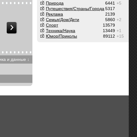
Природа
6441
+5
Путешествия/Cтраны/Города
5317
Реклама
2139
Семья/Дом/Дети
5860
+2
Спорт
13579
Техника/Наука
13449
+1
Юмор/Приколы
89112
+15
ика и данные ↓