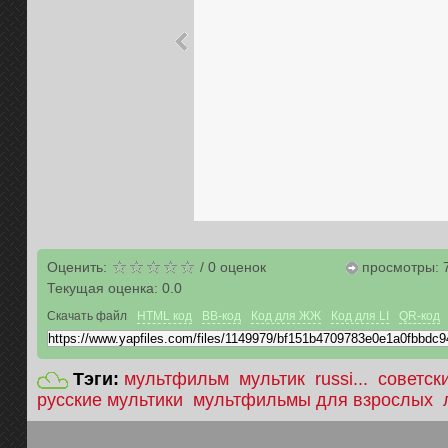
Оценить:
/
0
оценок
просмотры: 
Текущая оценка:
0.0
Скачать файл
HTML код
BB-код
Код для ЖЖ
Код для LI
QR-код
Тэги:
мультфильм
мультик
russi...
советск
русские мультики
мультфильмы для взрослых