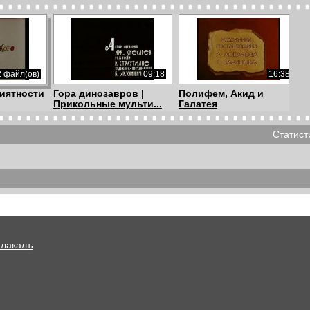
2 файл(ов)
09:18
16:38
иятности
Гора динозавров |
Полифем, Акид и
Прикольные мульти...
Галатея
Статист
09:27
06:48
09:28
лик
Просто так
Выпуск 1
Плакалъ
02:16
10:22
11:06
личко
Масяня. Эпизод 162.
Приключения Куми-
с ...
Санкт-Мариубург
Куми - Ойло