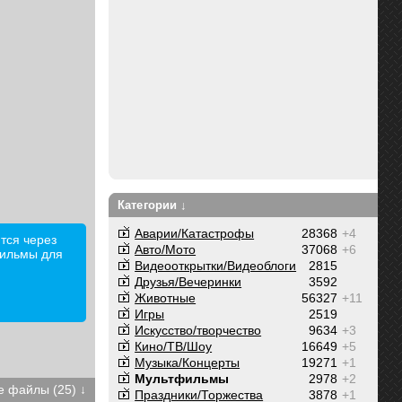
Категории ↓
Аварии/Катастрофы
28368
+4
тся через
Авто/Мото
37068
+6
фильмы для
Видеооткрытки/Видеоблоги
2815
Друзья/Вечеринки
3592
Животные
56327
+11
Игры
2519
Искусство/творчество
9634
+3
Кино/ТВ/Шоу
16649
+5
Музыка/Концерты
19271
+1
Мультфильмы
2978
+2
 файлы (25) ↓
Праздники/Торжества
3878
+1