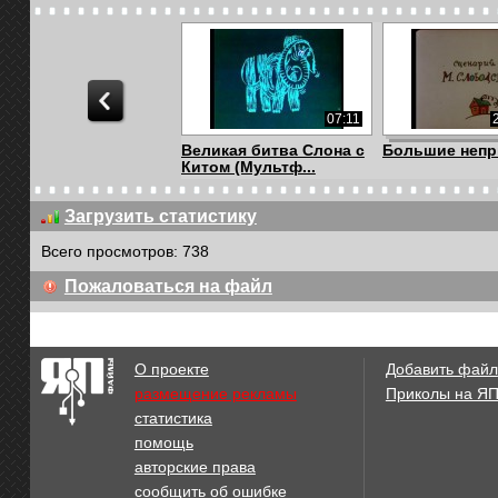
07:11
Великая битва Слона с
Большие непр
Китом (Мультф...
Загрузить статистику
Всего просмотров: 738
08:41
Пожаловаться на файл
Советские
Алим и его ос
мультфильмы - Бобик
в гос...
О проекте
Добавить файл
размещение рекламы
Приколы на Я
статистика
10:02
помощь
Сказание о Кудым-оше
KuTstupid - К
авторские права
разговаривает 
сообщить об ошибке