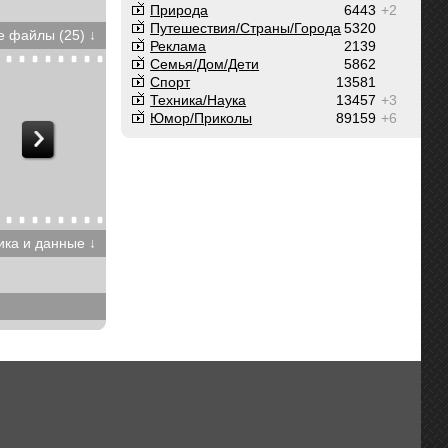
Природа
6443
+2
Путешествия/Cтраны/Города
5320
 файлы (25) ↓
Реклама
2139
Семья/Дом/Дети
5862
Спорт
13581
Техника/Наука
13457
+3
Юмор/Приколы
89159
+6
ика и данные ↓