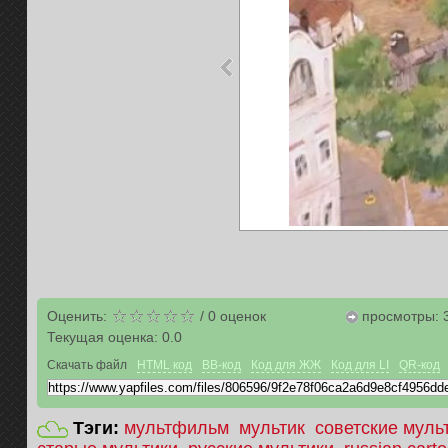
Оценить:
/
0
оценок
просмотры: 
Текущая оценка:
0.0
Скачать файл
HTML код
BB-код
Код для ЖЖ
Код для LI
QR-код
Тэги:
мультфильм
мультик
советские мул