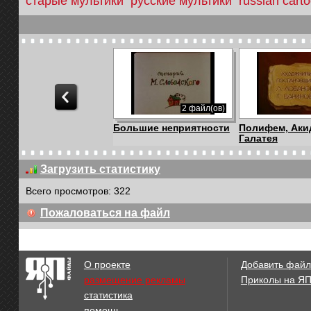
старые мультики
русские мультики
russian cart
2 файл(ов)
Большие неприятности
Полифем, Аки
Галатея
Загрузить статистику
Всего просмотров: 322
09:28
Пожаловаться на файл
Выпуск 1
Великая битва
Китом (Мультф
О проекте
Добавить файл
размещение рекламы
Приколы на Я
статистика
09:43
помощь