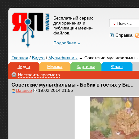
Бесплатный сервис
для хранения и
публикации медиа-
файлов.
Справка
Подробнее »
Главная
/
Видео
/
Мультфильмы
→ Советские мультфильмы - Б
Видео
Музыка
Картинки
Флэш
Настроить просмотр
Советские мультфильмы - Бобик в гостях у Барбоса
Bаlanco
19.02.2014 21:55