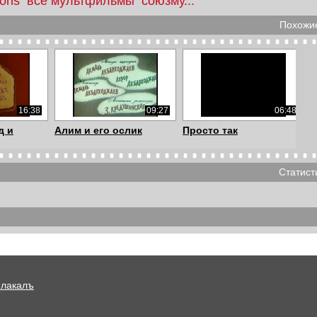
oons
все мультфильмы
союзму...
Похожие
16:38
09:27
06:48
д и
Алим и его ослик
Просто так
Статист
07:11
09:35
09:18
 Слона с
Банкет (Мультфильмы
Гора динозавров |
...
для взрослых)
Прикольные мульти...
Плакалъ
04:41
02:44
04:41