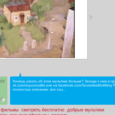
322
Хочешь узнать об этом мультике больше? Заходи к нам в гр
vk.com/soyuzmultiki или на facebook.com/SovetskieMultfilmy
полностью описание: все ссы...
ьтфильмы
смотреть бесплатно
добрые мультики