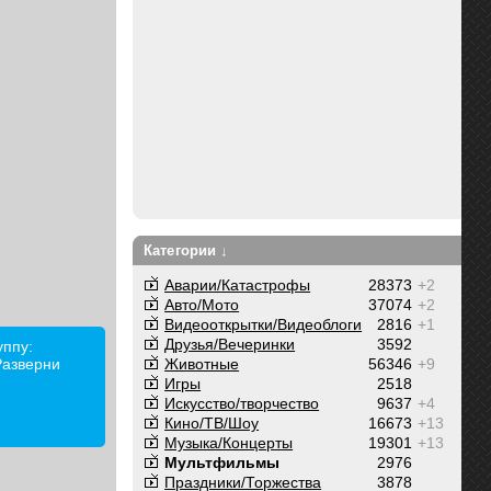
Категории ↓
Аварии/Катастрофы
28373
+2
Авто/Мото
37074
+2
Видеооткрытки/Видеоблоги
2816
+1
Друзья/Вечеринки
3592
уппу:
 Разверни
Животные
56346
+9
Игры
2518
Искусство/творчество
9637
+4
Кино/ТВ/Шоу
16673
+13
Музыка/Концерты
19301
+13
Мультфильмы
2976
Праздники/Торжества
3878