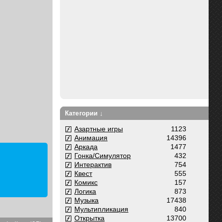
Категории ↓
Азартные игры
1123
Анимация
14396
Аркада
1477
Гонка/Симулятор
432
Интерактив
754
Квест
555
Комикс
157
Логика
873
Музыка
17438
Мультипликация
840
Открытка
13700