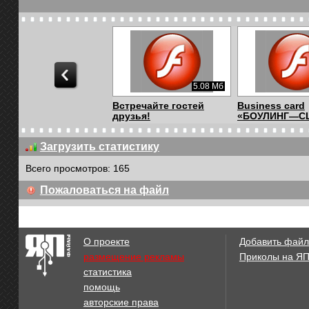
5.08 Мб
Встречайте гостей
Business card
друзья!
«БОУЛИНГ—C
Загрузить статистику
Всего просмотров: 165
3.28 Мб
Пожаловаться на файл
Календарь с
Нет тебя прек
приветствием
О проекте
Добавить файл
размещение рекламы
Приколы на Я
статистика
876.04 Кб
помощь
Каприз
♫ღ❀ღ...Играй
авторские права