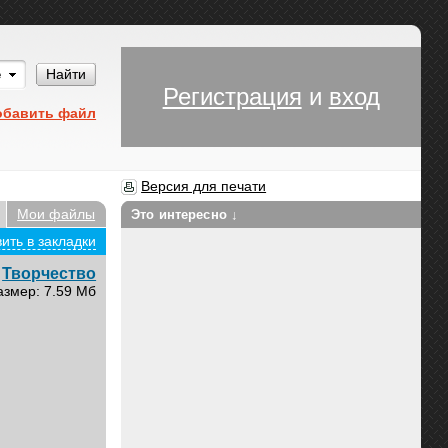
Им
Найти
Регистрация
и
вход
обавить файл
Версия для печати
Мои файлы
Это интересно ↓
ить в закладки
Творчество
азмер: 7.59 Мб