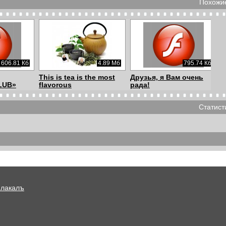
Похожие
606.81 Кб
4.89 Мб
795.74 Кб
This is tea is the most
Друзья, я Вам очень
LUB»
flavorous
рада!
Статист
203.67 Кб
281.95 Кб
183.81 Кб
расней
В тебе вся жизнь моя.
Я- королева
Плакалъ
14.05 Мб
8.36 Мб
166.59 Кб
♯♫✿...Играй мне
Песенка кота