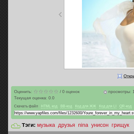
Откр
Оценить:
/
0
оценок
просмотры: 
Текущая оценка:
0.0
Скачать файл
HTML код
BB-код
Код для ЖЖ
Код для LI
QR-код
Тэги:
музыка
друзья
nina
унисон
грищук