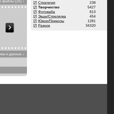
 файлы (25) ↓
Стратегия
238
Творчество
5427
Фотожаба
813
Экшн/Стрелялка
454
Юмор/Приколы
1281
Разное
34320
ика и данные ↓