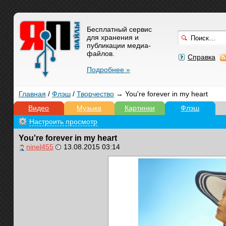
Бесплатный сервис
для хранения и
публикации медиа-
файлов.
Справка
Подробнее »
Главная
/
Флэш
/
Творчество
→ You're forever in my heart
Видео
Музыка
Картинки
Флэш
Настроить просмотр
You're forever in my heart
ninel455
13.08.2015 03:14