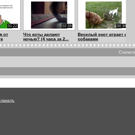
01:22
02:39
00:38
я от
Что коты делают
Веселый енот играет с
те
ночью? (4 часа за 2...
собаками
Статист
00:53
00:31
02:56
епсия
Кот обалдел от пения
AsapSCIENCE - Коты с
мальчика прико...
научной точки ...
Плакалъ
03:46
00:48
00:17
Рыжего кота угостили
Кошачьи
кошачьей мятой
разборки!))сразу
видно,...