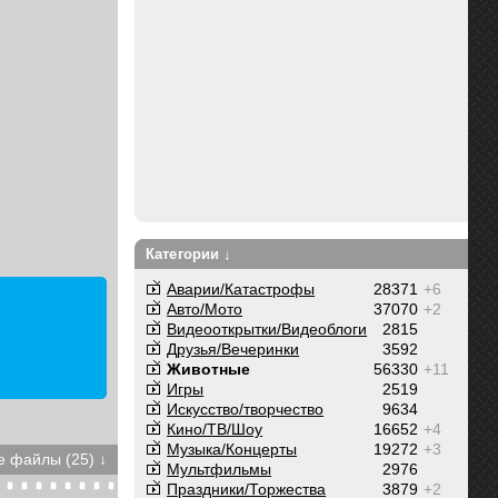
Категории ↓
Аварии/Катастрофы
28371
+6
Авто/Мото
37070
+2
Видеооткрытки/Видеоблоги
2815
Друзья/Вечеринки
3592
Животные
56330
+11
Игры
2519
Искусство/творчество
9634
Кино/ТВ/Шоу
16652
+4
Музыка/Концерты
19272
+3
 файлы (25) ↓
Мультфильмы
2976
Праздники/Торжества
3879
+2