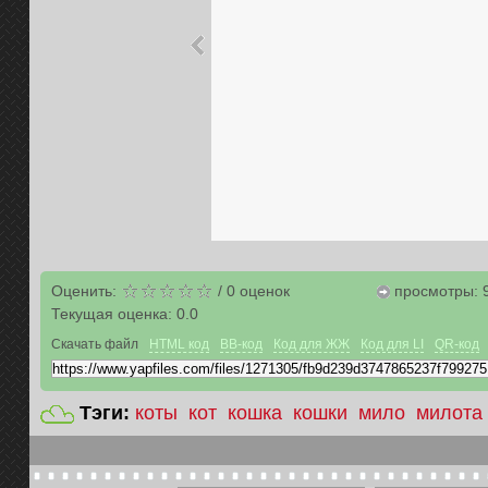
Оценить:
/
0
оценок
просмотры: 
Текущая оценка:
0.0
Скачать файл
HTML код
BB-код
Код для ЖЖ
Код для LI
QR-код
Тэги:
коты
кот
кошка
кошки
мило
милота