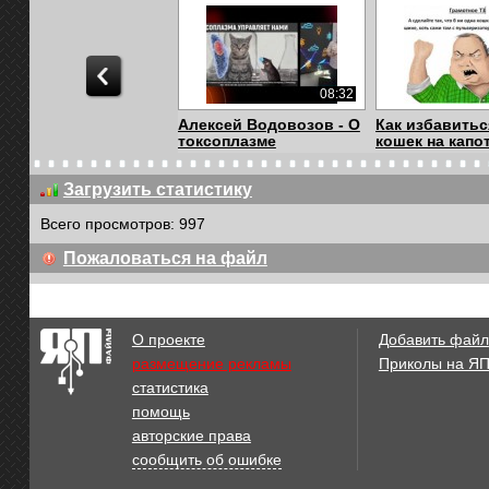
08:32
Алексей Водовозов - О
Как избавитьс
токсоплазме
кошек на капо
Загрузить статистику
Всего просмотров: 997
00:37
Пожаловаться на файл
Коты розстються
Котики и эпил
навсегда
О проекте
Добавить файл
размещение рекламы
Приколы на Я
статистика
01:53
помощь
Гладь кота!
Мост радуги
авторские права
сообщить об ошибке