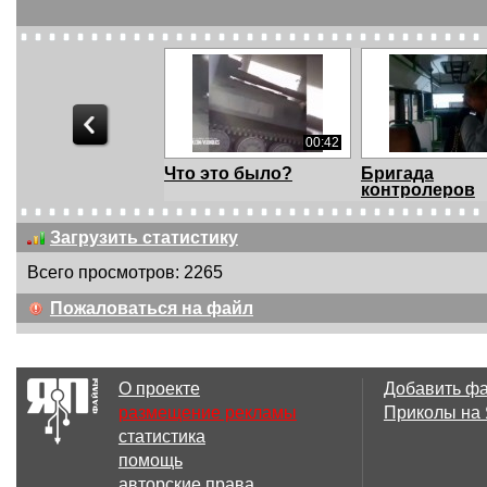
00:42
Что это было?
Бригада
контролеров
Загрузить статистику
Всего просмотров: 2265
00:38
Пожаловаться на файл
Быстрая река
Непонятный 
О проекте
Добавить ф
размещение рекламы
Приколы на
статистика
01:02
помощь
Неожиданая встреча
Увернулся
авторские права