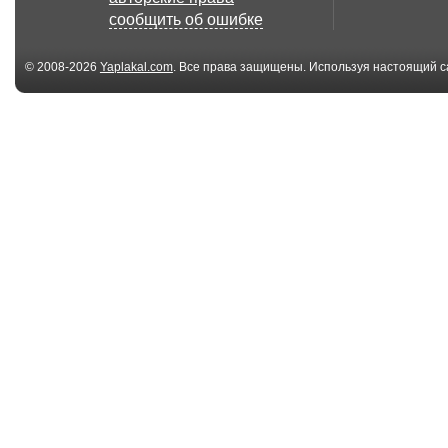
на встречной пол...
сообщить об ошибке
© 2008-2026
Yaplakal.com
. Все права защищены. Используя настоящий с
соглашения
.
00:46
Почему не стоит
Не скучай на
давать девушкам
работе)))
ору...
00:23
Чуть не застрелился!
СтопХамСПб -
Прикол
Гражданская
позиция
00:45
Внимание! Лежачий
Москва, у нас
полицейский!
закончились
наклейки