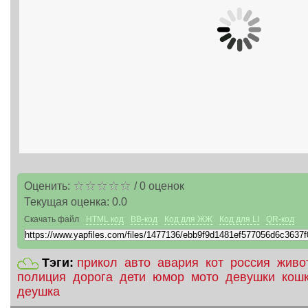
Оценить:
/
0
оценок
Текущая оценка:
0.0
Скачать файл
HTML код
BB-код
Код для ЖЖ
Код для LI
QR-код
Тэги:
прикол
авто
авария
кот
россия
живо
полиция
дорога
дети
юмор
мото
девушки
кош
деушка