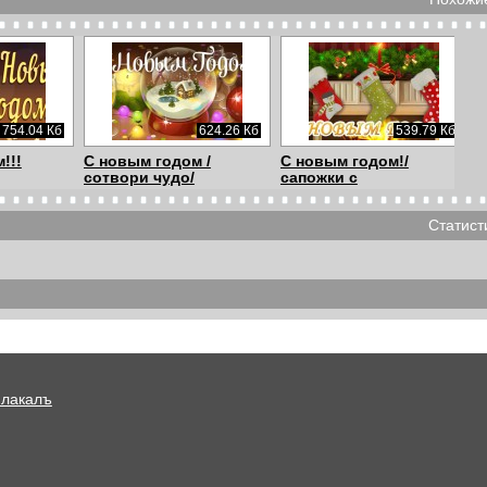
754.04 Кб
624.26 Кб
539.79 Кб
!!!
С новым годом /
С новым годом!/
сотвори чудо/
сапожки с
пожеланиям...
Статист
753.5 Кб
966.54 Кб
1001.69 Кб
годом!
C новым годом! /зажги
С наступающим!
ёлочку/
Плакалъ
2.01 Мб
574.94 Кб
686.15 Кб
ви!
С Пасхой!
Пусть счастье тебя
обнимает!