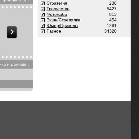
Стратегия
238
Творчество
5427
Фотожаба
813
Экшн/Стрелялка
454
Юмор/Приколы
1281
Разное
34320
ика и данные ↓