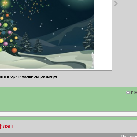
ыть в оригинальном размере
пр
флэш
Похожие