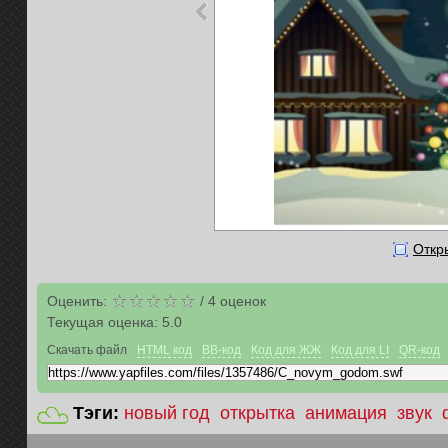
Откр
Оценить:
/
4
оценок
Текущая оценка:
5.0
Скачать файл
HTML код
BB-код
Код для ЖЖ
Код для LI
QR-код
Тэги:
новый год
открытка
анимация
звук