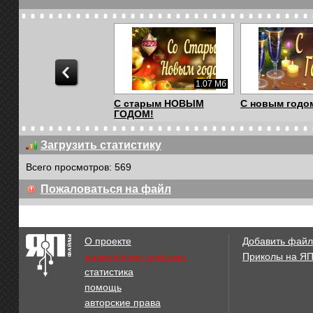
1.07 Мб
С старым НОВЫМ
С новым годом
ГОДОМ!
Загрузить статистику
Всего просмотров: 569
902.79 Кб
Пожаловаться на файл
С Новым Годом!
C новым 2016 
О проекте
Добавить файл
размещение рекламы
Приколы на Я
статистика
1.14 Мб
помощь
Победа!
Счастья! Люб
авторские права
Удачи!