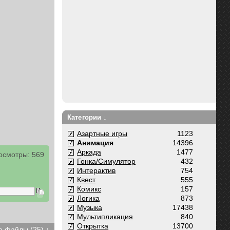
Категории ↓
Азартные игры
1123
Анимация
14396
Аркада
1477
осмотры: 569
Гонка/Симулятор
432
Интерактив
754
Квест
555
Комикс
157
Логика
873
Музыка
17438
Мультипликация
840
Открытка
13700
 файлы (25) ↓