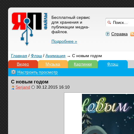
Бесплатный сервис
для хранения и
публикации медиа-
файлов.
Справка
Подробнее »
Главная
/
Флэш
/
Анимация
→ С новым годом
Видео
Музыка
Картинки
Флэш
Настроить просмотр
С новым годом
Serjand
30.12.2015 16:10