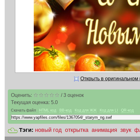
Открыть в оригинальном
Оценить:
/
3
оценок
Текущая оценка:
5.0
Скачать файл
HTML код
BB-код
Код для ЖЖ
Код для LI
QR-код
Тэги:
новый год
открытка
анимация
звук
ф