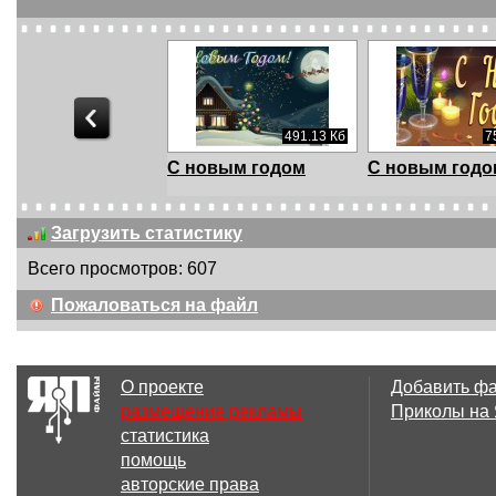
491.13 Кб
7
С новым годом
С новым годом
Загрузить статистику
Всего просмотров: 607
539.79 Кб
9
Пожаловаться на файл
С новым годом!/
С Новым Годо
сапожки с
пожеланиям...
О проекте
Добавить ф
размещение рекламы
Приколы на
статистика
966.54 Кб
10
помощь
C новым годом! /
С наступающи
авторские права