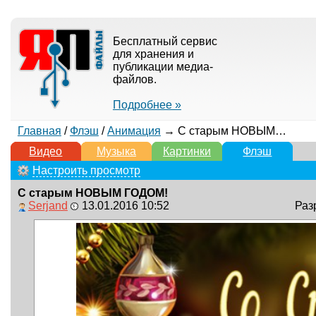
Бесплатный сервис
для хранения и
публикации медиа-
файлов.
Подробнее »
Главная
/
Флэш
/
Анимация
→ С старым НОВЫМ ГОДОМ!
Видео
Музыка
Картинки
Флэш
Настроить просмотр
С старым НОВЫМ ГОДОМ!
Serjand
13.01.2016 10:52
Раз