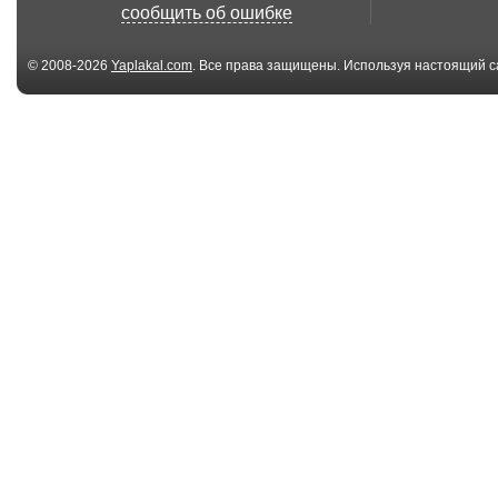
зажги ёлочку/
сообщить об ошибке
© 2008-2026
Yaplakal.com
. Все права защищены. Используя настоящий с
соглашения
.
2.01 Мб
5
Счастья! Любви!
С Пасхой!
Удачи!
924.37 Кб
5
Прощёное
С прощёным
воскресенье
воскресеньем
744.37 Кб
8
C праздником
C весной!
весны!