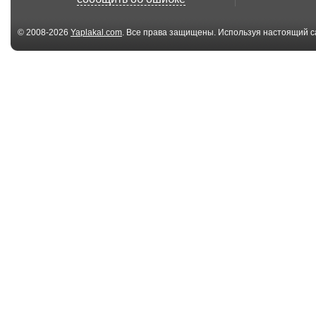
© 2008-2026
Yaplakal.com
. Все права защищены. Используя настоящий с
соглашения
.
00:35
Кошки друг друга
Кот дёргается
моют
метронома!
00:31
Кот обалдел от
Знакомство к
пения мальчика
лимоном
прико...
02:56
AsapSCIENCE - Коты
Упоротый япо
с научной точки ...
котэ. Просто в 