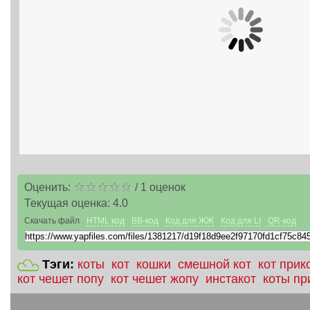
Оценить:
/
1
оценок
Текущая оценка:
4.0
Скачать файл
HTML код
BB-код
Код для ЖЖ
Код для LI
QR-код
Тэги:
коты
кот
кошки
смешной кот
кот прик
кот чешет попу
кот чешет жопу
инстакот
коты пр