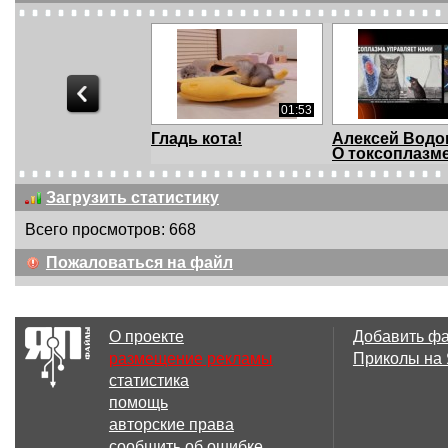
01:53
Гладь кота!
Алексей Водо
О токсоплазм
Загрузить статистику
Всего просмотров: 668
01:22
Пожаловаться на файл
Как избавиться от
Что коты дел
кошек на капоте
ночью? (4 часа 
О проекте
Добавить ф
размещение рекламы
Приколы на
статистика
02:06
помощь
Кот играет / cat
Кот-притворщи
авторские права
playing
желающий идти
сообщить об ошибке