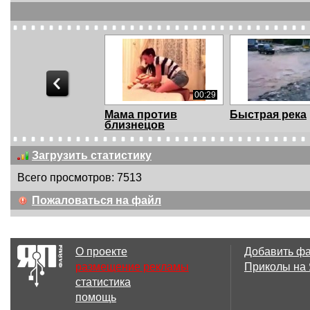
00:29
Мама против
Быстрая река
близнецов
Загрузить статистику
Всего просмотров: 7513
00:52
Пожаловаться на файл
Увернулся
Умеете, могёт
О проекте
Добавить ф
размещение рекламы
Приколы на
статистика
00:42
помощь
Что это было?
ул Мичурина 0