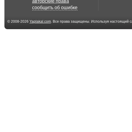
авторские права
2016
сообщить об ошибке
© 2008-2026
Yaplakal.com
. Все права защищены. Используя настоящий с
соглашения
.
00:13
Девочка-сумоистка
Совпадение
кинула грабителя
00:08
Russian Spiderman
Щука моей ме
(язь / йазь / йа.
00:18
Лось на дороге!
Russian Trans
водитель такого не
on the road. Т...