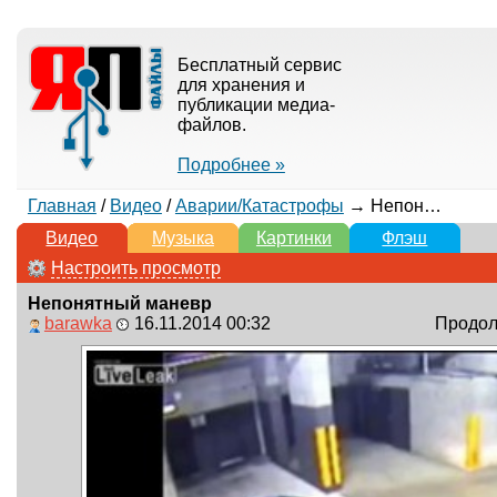
Бесплатный сервис
для хранения и
публикации медиа-
файлов.
Подробнее »
Главная
/
Видео
/
Аварии/Катастрофы
→ Непонятный маневр
Видео
Музыка
Картинки
Флэш
Настроить просмотр
Непонятный маневр
barawka
16.11.2014 00:32
Продолж