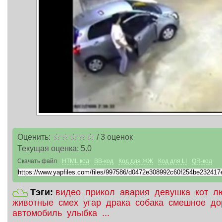
Оценить:
/
3
оценок
Текущая оценка:
5.0
Скачать файл
HTML код
BB-код
Код для ЖЖ
Код для LI
QR-код
Тэги:
видео
прикол
авария
девушка
кот
л
животные
смех
угар
драка
собака
смешное
до
автомобиль
улыбка
...