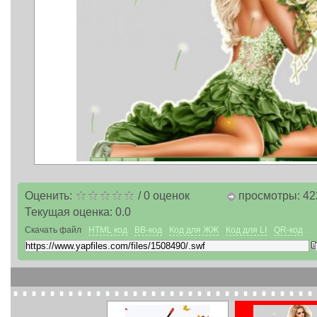
Оценить:
/
0
оценок
просмотры: 42
Текущая оценка:
0.0
Скачать файл
HTML код
BB-код
Код для ЖЖ
Код для LI
QR-код