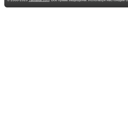
© 2008-2026
Yaplakal.com
. Все права защищены. Используя настоящий с
соглашения
.