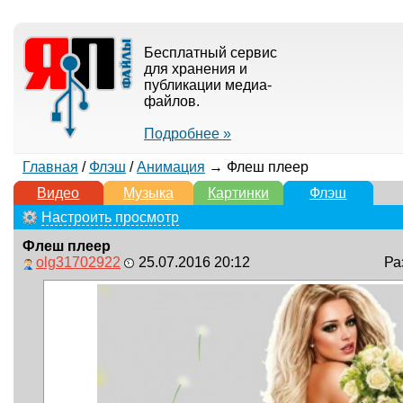
Бесплатный сервис
для хранения и
публикации медиа-
файлов.
Подробнее »
Главная
/
Флэш
/
Анимация
→ Флеш плеер
Видео
Музыка
Картинки
Флэш
Настроить просмотр
Флеш плеер
olg31702922
25.07.2016 20:12
Ра