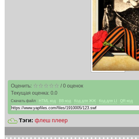
Оценить:
/
0
оценок
Текущая оценка:
0.0
Скачать файл
HTML код
BB-код
Код для ЖЖ
Код для LI
QR-код
Тэги:
флеш плеер