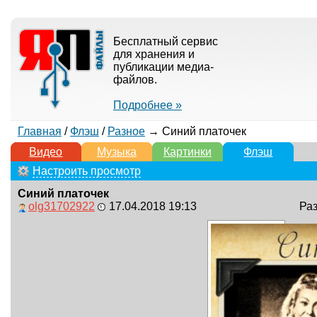
Бесплатный сервис
для хранения и
публикации медиа-
файлов.
Подробнее »
Главная
/
Флэш
/
Разное
→ Синий платочек
Видео
Музыка
Картинки
Флэш
Настроить просмотр
Синий платочек
olg31702922
17.04.2018 19:13
Раз