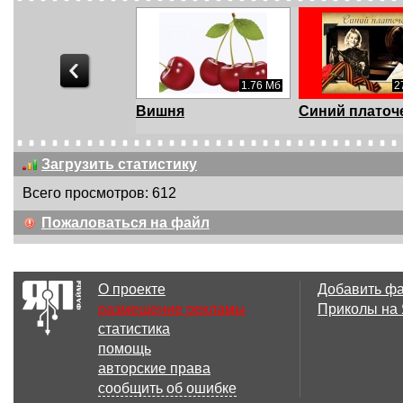
1.47 Мб
1.76 Мб
2
ь рождения
Вишня
Синий платоч
асный плеер
Загрузить статистику
Всего просмотров: 612
Пожаловаться на файл
О проекте
Добавить ф
размещение рекламы
Приколы на
статистика
помощь
авторские права
сообщить об ошибке