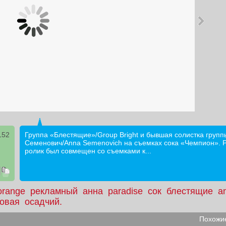
152
Группа «Блестящие»/Group Bright и бывшая солистка групп
Семенович/Anna Semenovich на съемках сока «Чемпион». 
ролик был совмещен со съемками к...
orange
рекламный
анна
paradise
сок
блестящие
a
овая
осадчий.
Похожие