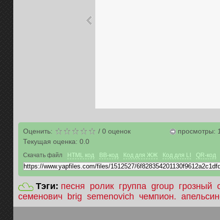
Оценить:
/
0
оценок
просмотры: 
Текущая оценка:
0.0
Скачать файл
HTML код
BB-код
Код для ЖЖ
Код для LI
QR-код
Тэги:
песня
ролик
группа
group
грозный
семенович
brig
semenovich
чемпион.
апельсин