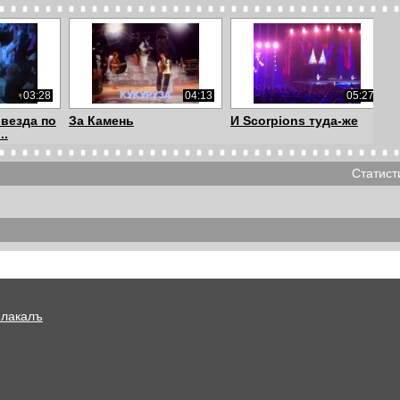
03:28
04:13
05:27
Звезда по
За Камень
И Scorpions туда-же
..
Статист
01:40
02:44
03:56
лкунова
Что? Где? Когда?
Видео клип БандЭрос -
«Сплин» — «Храм». ...
Не под этим с...
Плакалъ
03:56
02:35
03:32
ндЭрос -
Как говорят животные.
Сыновья России - Про
.
Цыпленок Piu-...
пчелок