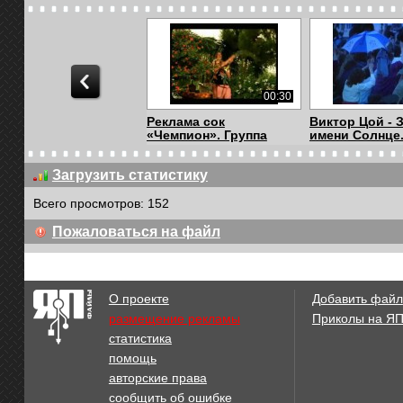
00:30
Реклама сок
Виктор Цой - 
«Чемпион». Группа
имени Солнце.
«Блес...
Загрузить статистику
Всего просмотров: 152
06:31
Пожаловаться на файл
Легендарная группа
Валентина То
"Альянс&quo...
Смуглянка
О проекте
Добавить файл
размещение рекламы
Приколы на Я
статистика
02:35
помощь
Пиипирипи
Видео клип Ба
авторские права
Не под этим с..
сообщить об ошибке