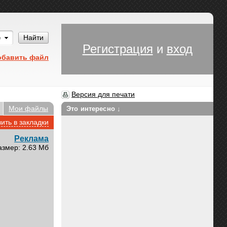
Им
Найти
Регистрация
и
вход
обавить файл
Версия для печати
Мои файлы
Это интересно ↓
ить в закладки
Реклама
азмер: 2.63 Мб