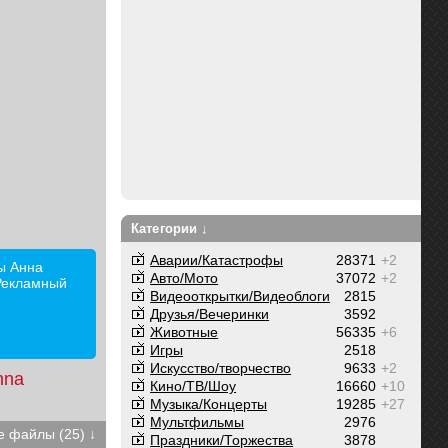
Категории ↓
Аварии/Катастрофы
28371
+2
ы Анна
Авто/Мото
37072
+2
Рекламный
Видеооткрытки/Видеоблоги
2815
Друзья/Вечеринки
3592
Животные
56335
+6
Игры
2518
Искусство/творчество
9633
+2
nna
Кино/ТВ/Шоу
16660
+10
Музыка/Концерты
19285
+27
Мультфильмы
2976
 файлы (25) ↓
Праздники/Торжества
3878