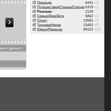
Природа
6441
+1
Путешествия/Cтраны/Города
5319
+1
Реклама
2139
Семья/Дом/Дети
5862
+1
Спорт
13581
+1
Техника/Наука
13452
+3
Юмор/Приколы
89152
+22
ика и данные ↓