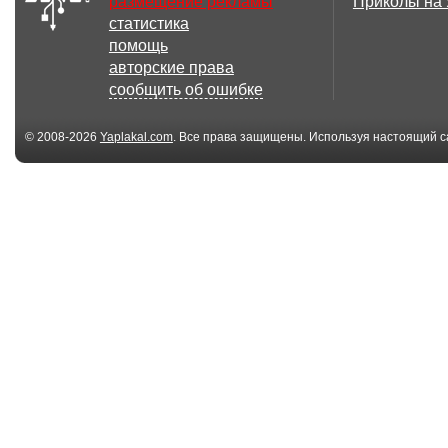
размещение рекламы
Приколы на
статистика
13 файл(ов)
помощь
Для тебя!
***С ВЕСНОЙ!*
авторские права
Васильковое платье
сообщить об ошибке
© 2008-2026
Yaplakal.com
. Все права защищены. Используя настоящий с
соглашения
.
389.25 Кб
Фиалки
***Как здорово
мы с тобой дру
6.88 Мб
Расцвела за
***ДОБРЫЙ ДЕ
окошком ...