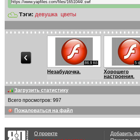
Тэги:
девушка
цветы
86.9 Кб
5 
Незабудочка.
Хорошего
настроения.
Загрузить статистику
Всего просмотров: 997
3.11 Мб
6
Пожаловаться на файл
ГАРМОНЬ
В деревне.
О проекте
Добавить ф