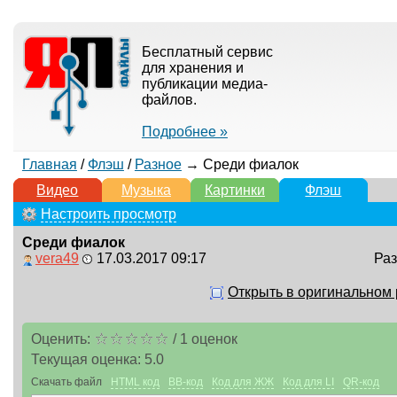
Бесплатный сервис
для хранения и
публикации медиа-
файлов.
Подробнее »
Главная
/
Флэш
/
Разное
→ Среди фиалок
Видео
Музыка
Картинки
Флэш
Настроить просмотр
Среди фиалок
vera49
17.03.2017 09:17
Раз
Открыть в оригинальном
Оценить:
/
1
оценок
Текущая оценка:
5.0
Скачать файл
HTML код
BB-код
Код для ЖЖ
Код для LI
QR-код