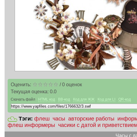
Оценить:
/
0
оценок
Текущая оценка:
0.0
Скачать файл
HTML код
BB-код
Код для ЖЖ
Код для LI
QR-код
Тэги:
флеш
часы
авторские работы
инфор
флеш информеры
часики с датой и приветствие
Часы с д