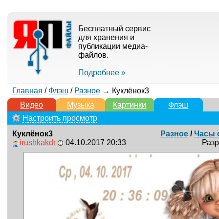
Бесплатный сервис
для хранения и
публикации медиа-
файлов.
Подробнее »
Главная
/
Флэш
/
Разное
→ Куклёнок3
Видео
Музыка
Картинки
Флэш
Настроить просмотр
Куклёнок3
Разное
/
Часы 
irushkakdr
04.10.2017 20:33
Разр