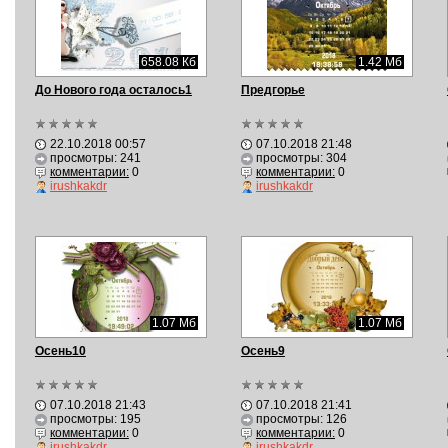
658.08 Кб
1.42 Мб
До Нового года осталось1
Предгорье
22.10.2018 00:57
07.10.2018 21:48
просмотры: 241
просмотры: 304
комментарии:
0
комментарии:
0
irushkakdr
irushkakdr
1.07 Мб
1.07 Мб
Осень10
Осень9
07.10.2018 21:43
07.10.2018 21:41
просмотры: 195
просмотры: 126
комментарии:
0
комментарии:
0
irushkakdr
irushkakdr