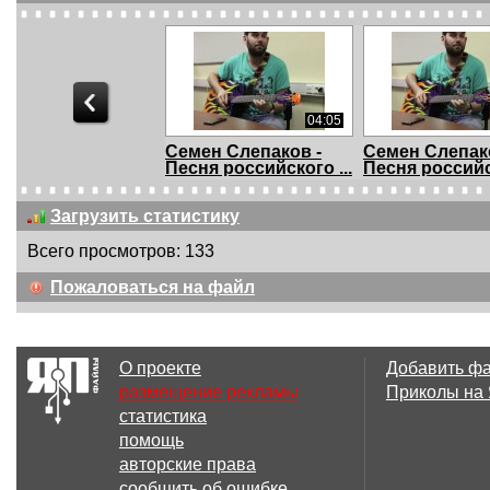
04:05
Семен Слепаков -
Семен Слепак
Песня российского ...
Песня российск
Загрузить статистику
Всего просмотров: 133
01:11
Пожаловаться на файл
«Всё, Европу раком,
Так выглядит
всех убьем, все...
геноцид.
О проекте
Добавить ф
размещение рекламы
Приколы на
статистика
03:08
помощь
Семён Слепаков:
Семён Слепак
авторские права
Пить нельзя
не такой
сообщить об ошибке