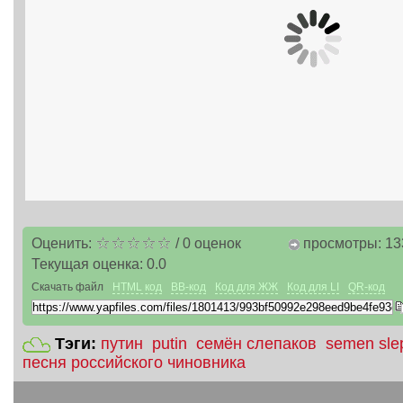
Оценить:
/
0
оценок
просмотры: 13
Текущая оценка:
0.0
Скачать файл
HTML код
BB-код
Код для ЖЖ
Код для LI
QR-код
Тэги:
путин
putin
семён слепаков
semen sle
песня российского чиновника