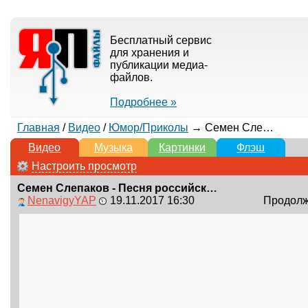
Бесплатный сервис
для хранения и
публикации медиа-
файлов.
Подробнее »
Главная
/
Видео
/
Юмор/Приколы
→ Семен Слепаков - Песня российского чиновника
Видео
Музыка
Картинки
Флэш
Настроить просмотр
Семен Слепаков - Песня российского чиновника
NenavigyYAP
19.11.2017 16:30
Продолжи