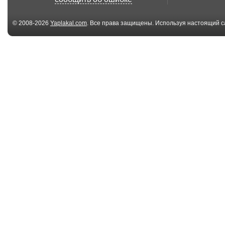
© 2008-2026
Yaplakal.com
. Все права защищены. Используя настоящий с
соглашения
.
04:40
Семён Слепаков:
Семён Слепак
Обращение к
Обращение к 
акционе...
00:31
Путин целует
Путин целует
мальчика Никиту в
мальчика Ники
живо...
живо...
02:14
РАБФАК - Товарищ
Лавров: Деби
Медведев
бл...дь!