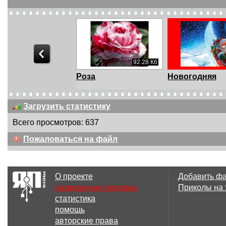
168.01 Кб
92.28 Кб
рое утро от
Роза
Новогодняя
ина!
Загрузить статистику
Всего просмотров: 637
Пожаловаться на файл
О проекте
Добавить ф
размещение рекламы
Приколы на
статистика
помощь
авторские права