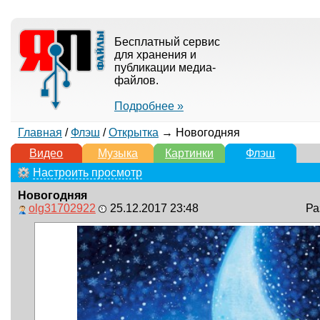
Бесплатный сервис
для хранения и
публикации медиа-
файлов.
Подробнее »
Главная
/
Флэш
/
Открытка
→ Новогодняя
Видео
Музыка
Картинки
Флэш
Настроить просмотр
Новогодняя
olg31702922
25.12.2017 23:48
Ра