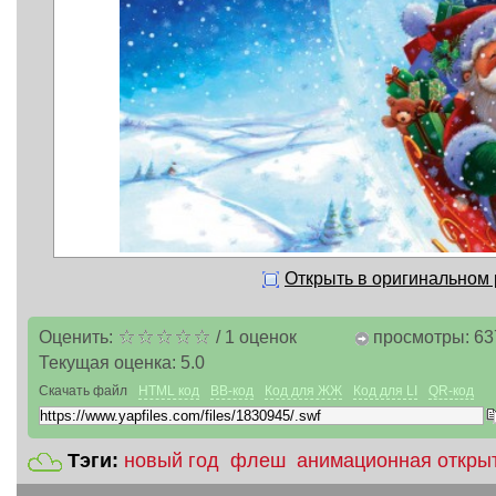
Открыть в оригинальном
Оценить:
/
1
оценок
просмотры: 63
Текущая оценка:
5.0
Скачать файл
HTML код
BB-код
Код для ЖЖ
Код для LI
QR-код
Тэги:
новый год
флеш
анимационная откры