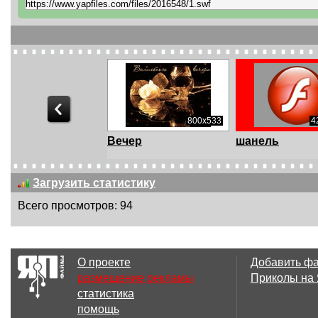
5.55 Мб
800x533
4
енка на торте
Вечер
шанель
Загрузить статистику
Всего просмотров: 94
О проекте
Добавить ф
размещение рекламы
Приколы на
статистика
помощь