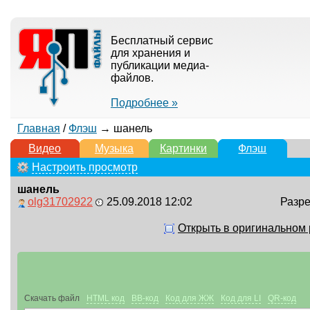
Бесплатный сервис
для хранения и
публикации медиа-
файлов.
Подробнее »
Главная
/
Флэш
→ шанель
Видео
Музыка
Картинки
Флэш
Настроить просмотр
шанель
olg31702922
25.09.2018 12:02
Разре
Открыть в оригинальном
Скачать файл
HTML код
BB-код
Код для ЖЖ
Код для LI
QR-код