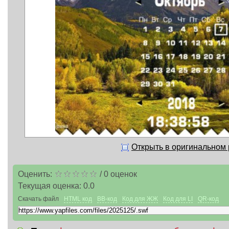
Открыть в оригинальном
Оценить:
/
0
оценок
Текущая оценка:
0.0
Скачать файл
HTML код
BB-код
Код для ЖЖ
Код для LI
QR-код