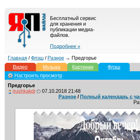
Бесплатный сервис
для хранения и
публикации медиа-
файлов.
Подробнее »
Главная
/
Флэш
/
Разное
→ Предгорье
Видео
Музыка
Картинки
Флэш
Настроить просмотр
Предгорье
irushkakdr
07.10.2018 21:48
Разное
/
Полный календарь с ча
Ра