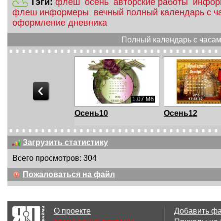
Тэги:
флеш
осень
авторские работы
инфор
флеш информеры
вечный полный календарь с ч
оформление дневника
Полный календарь с часами
1.07 Мб
1.07 Мб
нь9
Осень10
Осень12
Загрузить статистику
Всего просмотров: 304
Пожаловаться на файл
О проекте
Добавить ф