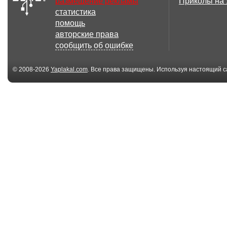
размещение рекламы
Приколы на
статистика
помощь
авторские права
сообщить об ошибке
© 2008-2026
Yaplakal.com
. Все права защищены. Используя настоящий с
соглашения
.