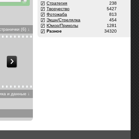
Стратегия
238
Творчество
5427
Фотожаба
813
Экшн/Стрелялка
454
Юмор/Приколы
1281
транички (6) ↓
Разное
34320
ика и данные ↓