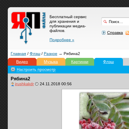
Бесплатный сервис
для хранения и
публикации медиа-
файлов.
Справка
Подробнее »
Главная
/
Флэш
/
Разное
→ Рябина2
Видео
Музыка
Картинки
Флэш
Настроить просмотр
Рябина2
irushkakdr
24.11.2018 00:56