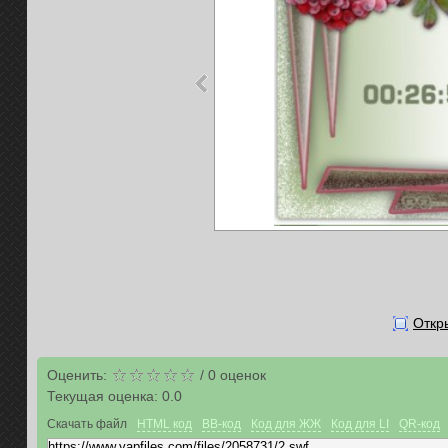
Откр
Оценить:
/
0
оценок
Текущая оценка:
0.0
Скачать файл
HTML код
BB-код
Код для ЖЖ
Код для LI
QR-код