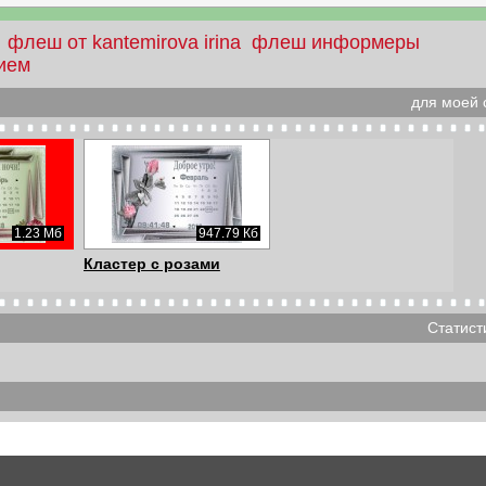
флеш от kantemirova irina
флеш информеры
ием
для моей с
1.23 Мб
947.79 Кб
Кластер с розами
Статист