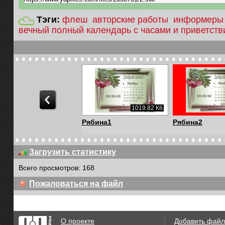
Тэги:
флеш
авторские работы
информеры
вечный полный календарь с часами и приветств
679.87 Кб
1019.82 Кб
шка2 мстр
Рябина1
Рябина2
Загрузить статистику
Всего просмотров: 168
Пожаловаться на файл
О проекте
Добавить файл