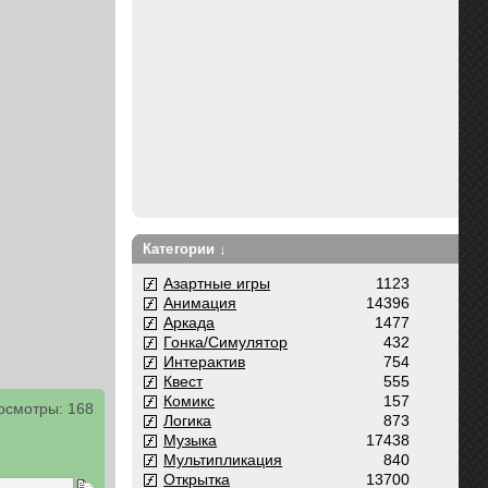
Категории ↓
Азартные игры
1123
Анимация
14396
Аркада
1477
Гонка/Симулятор
432
Интерактив
754
Квест
555
Комикс
157
осмотры: 168
Логика
873
Музыка
17438
Мультипликация
840
Открытка
13700