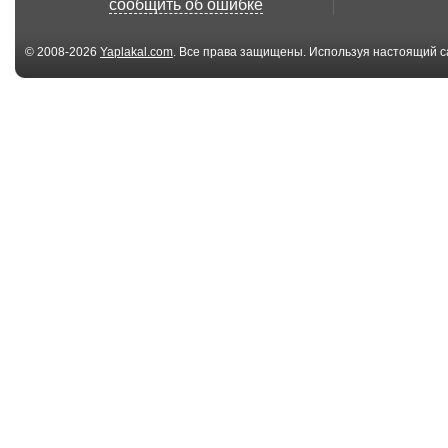
сообщить об ошибке
© 2008-2026
Yaplakal.com
. Все права защищены. Используя настоящий с
соглашения
.
00:40
Andrés Escobar own
Nina Hagen - 
goal (World Cup ...
05:27
Ek Din Aap Ko - Hema
Ирина Отиева 
Malini, Sharaf...
Последняя По
04:06
Scooter - The Age Of
Lisa Stansfield 
Love (Official...
around the wo..