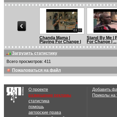
03:33
Chanda Mama |
Stand By Me | 
Playing For Change |
For Change | ...
...
Загрузить статистику
Всего просмотров: 411
03:42
Пожаловаться на файл
PLAZMA - Take My
Как делает ли
Love
О проекте
Добавить ф
размещение рекламы
Приколы на
статистика
03:23
помощь
Кавер на "Glad You
ПРЕМЬЕРА! Ka
авторские права
Came" ...
Dance And Ch