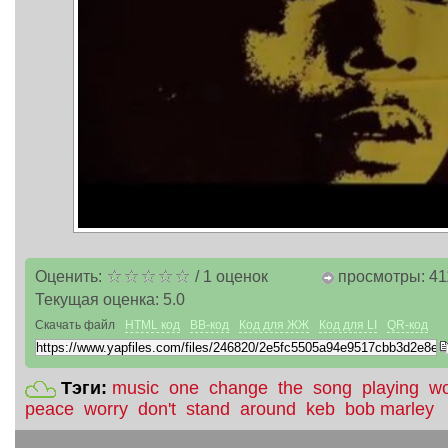
Оценить:
/
1
оценок
просмотры: 41
Текущая оценка:
5.0
Скачать файл
HTML код
BB-код
Код для ЖЖ
Код для LI
QR-код
Тэги:
music
one
change
the
song
playing
wo
peace
worry
don't
stand
around
keb
bob marley