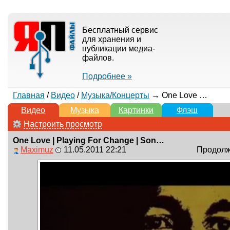
Бесплатный сервис
для хранения и
публикации медиа-
файлов.
Подробнее »
Главная
/
Видео
/
Музыка/Концерты
→ One Love | Playing For Change | Song Around the World
Видео
Музыка
Картинки
Флэш
Настроить просмотр
One Love | Playing For Change | Song Around the World
Maximuz
11.05.2011 22:21
Продолжи