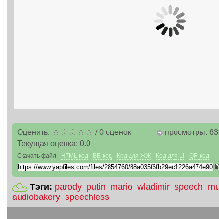
Оценить:
/
0
оценок
просмотры: 63
Текущая оценка:
0.0
Скачать файл
HTML код
BB-код
Код для ЖЖ
Код для LI
QR-код
Тэги:
parody
putin
mario
wladimir
speech
mu
audiobakery
speechless