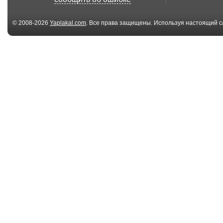
© 2008-2026
Yaplakal.com
. Все права защищены. Используя настоящий с
соглашения
.
03:38
#4 - PSY GANGNAM
Марио приход
Style PARODY (강남스
ярость
타...
00:51
Putin vs Trump
Путин о Бори
Джонсоне
06:01
Так выглядит
Musicless Mus
геноцид.
/ THE PRODIGY 