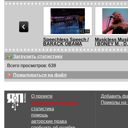
01:09
Speechless Speech /
Musicless Mus
BARACK OBAMA
/ BONEY M. - D.
Загрузить статистику
Всего просмотров: 638
01:05
Пожаловаться на файл
Musicless Musicvideo
Рианна и Шак
/ VILLAGE PEOP...
фонограммы
О проекте
Добавить ф
размещение рекламы
Приколы на
статистика
00:55
помощь
PPAP Pen Pineapple
Maciej Maleńc
авторские права
Apple Pen (COVER...
VLADIMIR
сообщить об ошибке