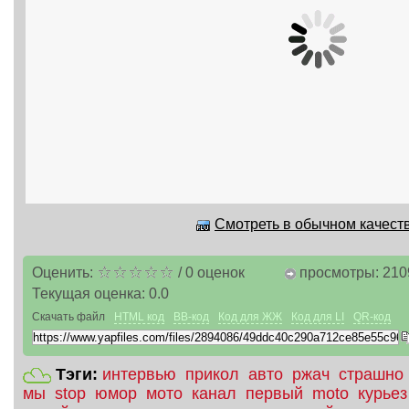
Смотреть в обычном качеств
Оценить:
/
0
оценок
просмотры: 210
Текущая оценка:
0.0
Скачать файл
HTML код
BB-код
Код для ЖЖ
Код для LI
QR-код
Тэги:
интервью
прикол
авто
ржач
страшно
мы
stop
юмор
мото
канал
первый
moto
курьез