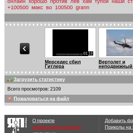
онлайн
хорошо
против
лев
хам
тупой
наши
с
+100500
макс
во
100500
grann
01:19
Мерседес сбил
Вертолет и
Гитлера
неподвижный
Загрузить статистику
Всего просмотров: 2109
06:41
Пожаловаться на файл
СтопХам - Леди и
Дмитрий Чугун
"Чмыри"
Учебный центр
О проекте
Добавить ф
размещение рекламы
Приколы на