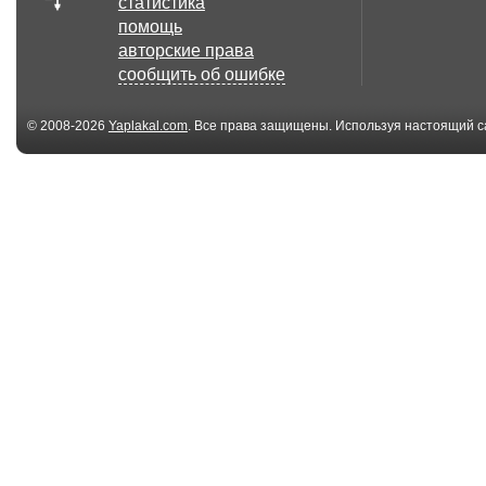
статистика
00:15
помощь
На BMW X6 по
СтопХам - Ми
авторские права
Старому Арбату
Июль
сообщить об ошибке
© 2008-2026
Yaplakal.com
. Все права защищены. Используя настоящий с
соглашения
.
08:21
Кастинг ведущих
Сосцы твои!!!
прогноза погоды
01:54
А вы бы рискнули?)
[Видеоквест]
Прыжки без страх...
Уничтож стик
05:03