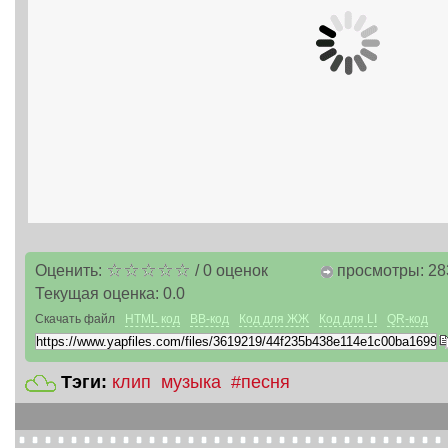
Оценить:
/
0
оценок
просмотры: 28
Текущая оценка:
0.0
Скачать файл
HTML код
BB-код
Код для ЖЖ
Код для LI
QR-код
Тэги:
клип
музыка
#песня