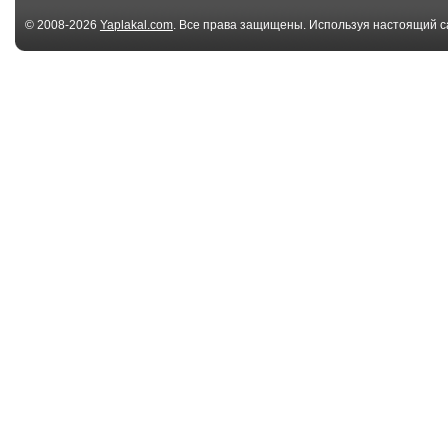
© 2008-2026
Yaplakal.com
. Все права защищены. Используя настоящий с
соглашения
.
05:16
Ответ Гарри Поттера
Девчонки отж
под веселую м
04:16
Coolio - Gangsta's
East 17 - It s Al
Paradise
02:36
"Бакен-Барды" -
￼￼￼ ELPORT
"Осе...
Upside Down (f
.Max...