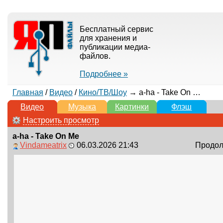
Бесплатный сервис
для хранения и
публикации медиа-
файлов.
Подробнее »
Главная
/
Видео
/
Кино/ТВ/Шоу
→ a-ha - Take On Me
Видео
Музыка
Картинки
Флэш
Настроить просмотр
a-ha - Take On Me
Vindameatrix
06.03.2026 21:43
Продолж