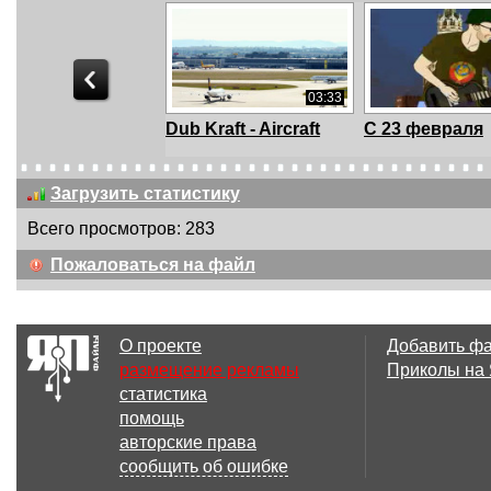
03:33
Dub Kraft - Aircraft
С 23 февраля
Загрузить статистику
Всего просмотров: 283
04:25
Пожаловаться на файл
Modern talking VS 50
Лучше б ты бе
Cent
запад, И глотал
О проекте
Добавить ф
размещение рекламы
Приколы на
статистика
03:30
помощь
День освобождения
Мы возвраща
авторские права
Донбасса. Наталья...
домой. Натал
сообщить об ошибке
Качу...