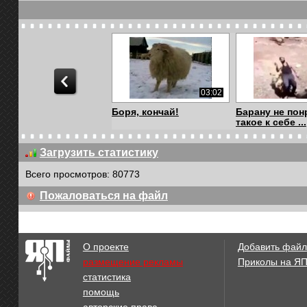
03:02
Боря, кончай!
Барану не по
такое к себе ...
Загрузить статистику
Всего просмотров: 80773
00:20
Пожаловаться на файл
Бык девушке
Прикрывая со
протаранил мозг
О проекте
Добавить файл
размещение рекламы
Приколы на Я
статистика
00:22
помощь
I cant stop laughing
Пора сбросить