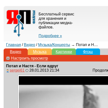
Бесплатный сервис
для хранения и
публикации медиа-
файлов.
Подробнее »
Главная
/
Видео
/
Музыка/Концерты
→ Потап и Настя - Если вдруг
Видео
Музыка
Картинки
Флэш
Настроить просмотр
Потап и Настя - Если вдруг
sergei61
28.01.2013 21:34
Продолжи