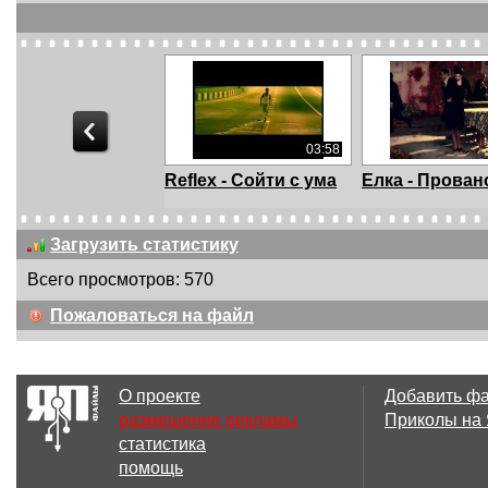
03:58
Reflex - Сойти с ума
Ёлка - Прован
Загрузить статистику
Всего просмотров: 570
01:05
Пожаловаться на файл
Russian man orders
Спасите дете
ducks to attenti...
Донбаса!!! SA
C...
О проекте
Добавить ф
размещение рекламы
Приколы на
статистика
04:37
94 
помощь
Mad Heads - Надія є
Лося - Иван К