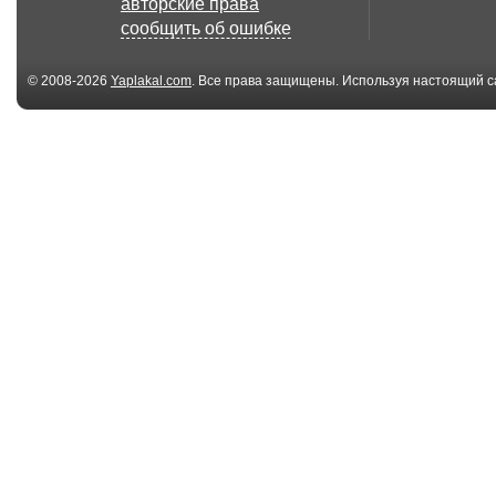
авторские права
сообщить об ошибке
© 2008-2026
Yaplakal.com
. Все права защищены. Используя настоящий с
соглашения
.
03:30
Вас. Вас. Царев -
Вас. Вас. Царе
Город Ахнул - (S@...
Начала
02:48
ASaMSPb - Все Ушли
КэшЪ - Я пьян
в Осень - (S@M) ...
дрянь
03:55
Глюкоза - Москва -
ASaMSPb - Мы
(00.03.55) - (Re...
(00.03.47) - (AD