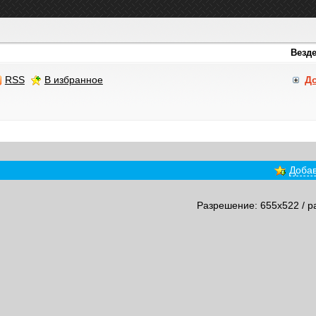
RSS
В избранное
Д
Добав
Разрешение: 655x522 / р