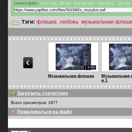
Скачать файл
HTML код
BB-код
Код для ЖЖ
Код для LI
QR-код
Тэги:
флешка
любовь
музыкальная флеш
1.9 Мб
Музыкальная флешка
Музыкальная 
в 1
Загрузить статистику
Всего просмотров: 2877
4.76 Мб
Пожаловаться на файл
Осенний марафон
Осень, она не