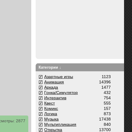
Категории ↓
Азартные игры
1123
Анимация
14396
Аркада
1477
Гонка/Симулятор
432
Интерактив
754
Квест
555
Комикс
157
Логика
873
Музыка
17438
смотры: 2877
Мультипликация
840
Открытка
13700