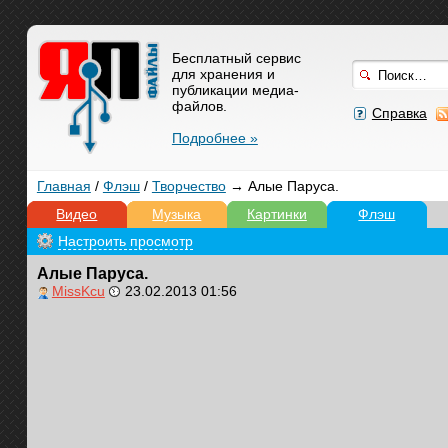
Бесплатный сервис
для хранения и
публикации медиа-
файлов.
Справка
Подробнее »
Главная
/
Флэш
/
Творчество
→ Алые Паруса.
Видео
Музыка
Картинки
Флэш
Настроить просмотр
Алые Паруса.
MissKcu
23.02.2013 01:56