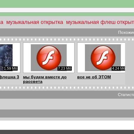
ка
музыкальная открытка
музыкальная флеш открыт
Похожие
1.59 Мб
7.23 Мб
4.24 Мб
флешка 3
мы будем вместе до
все не об ЭТОМ
рассвета
Статист
3.08 Мб
3.42 Мб
2.24 Мб
 спросит
Бабье лето
Драгоценная