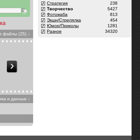
Стратегия
238
Творчество
5427
Фотожаба
813
Экшн/Стрелялка
454
ка
Юмор/Приколы
1281
Разное
34320
 файлы (25) ↓
ика и данные ↓