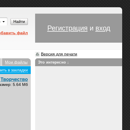
Им
Найти
Регистрация
и
вход
обавить файл
Версия для печати
Мои файлы
Это интересно ↓
ить в закладки
Творчество
азмер: 5.64 Мб