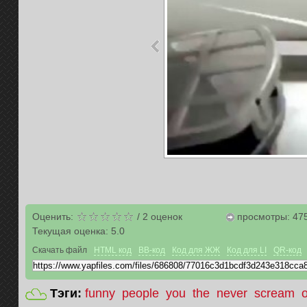
Оценить:
/
2
оценок
просмотры: 47
Текущая оценка:
5.0
Скачать файл
HTML код
BB-код
Код для ЖЖ
Код для LI
QR-код
Тэги:
funny
people
you
the
never
scream