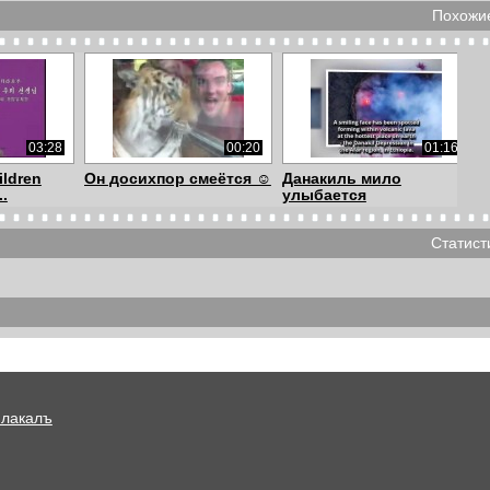
Похожие
03:28
00:20
01:16
ildren
Он досихпор смеётся ☺
Данакиль мило
..
улыбается
Статист
00:34
00:03
00:43
ейством
Сынок, прикольно
Man Or Monkey? |
ехать не пристегну...
Hilarious Jump Scr...
Плакалъ
02:10
04:43
02:01
ло
UNIVERSE OF LOVE -
Если вы кричите в