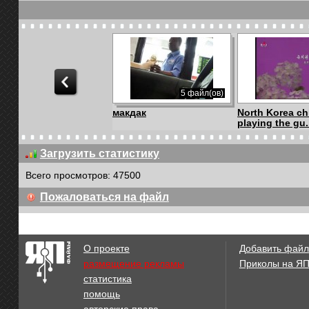
5 файл(ов)
макдак
North Korea ch
playing the gu.
Загрузить статистику
Всего просмотров: 47500
03:46
Пожаловаться на файл
Marilyn Manson-The
Мамаша с сем
Beautiful People...
О проекте
Добавить файл
размещение рекламы
Приколы на Я
статистика
00:32
помощь
Это разборка в
Человек крес