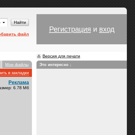
Им
Найти
Регистрация
и
вход
обавить файл
Версия для печати
Мои файлы
Это интересно ↓
ить в закладки
Реклама
азмер: 6.78 Мб