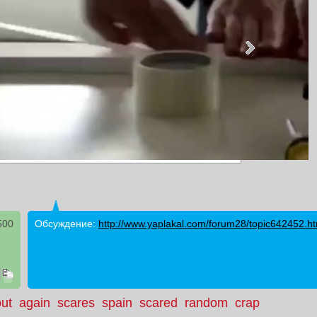
500
Обсуждение:
http://www.yaplakal.com/forum28/topic642452.ht
out
again
scares
spain
scared
random
crap