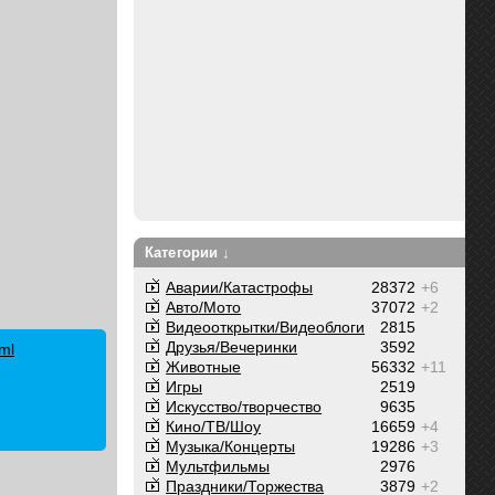
Категории ↓
Аварии/Катастрофы
28372
+6
Авто/Мото
37072
+2
Видеооткрытки/Видеоблоги
2815
Друзья/Вечеринки
3592
ml
Животные
56332
+11
Игры
2519
Искусство/творчество
9635
Кино/ТВ/Шоу
16659
+4
Музыка/Концерты
19286
+3
Мультфильмы
2976
Праздники/Торжества
3879
+2