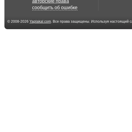
авторские права
лошадей марва
сообщить об ошибке
© 2008-2026
Yaplakal.com
. Все права защищены. Используя настоящий с
соглашения
.
01:05
АК 630М 2 «Дуэт» —
Поедатели ос
российская кораб...
сразились за з
02:28
Китайский инвалид
Донецк
смастерил себе би...
обстреливаю
01:40
США угрожают
Поросенок бе
России изоляцией
задних ног уч