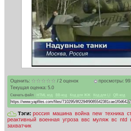
Оценить:
/
2
оценок
просмотры: 99
Текущая оценка:
5.0
Скачать файл
HTML код
BB-код
Код для ЖЖ
Код для LI
QR-код
Тэги:
россия
машина
война
new
техника
с
реактивный
военная
угроза
ввс
муляж
вс
ntd
захватчик