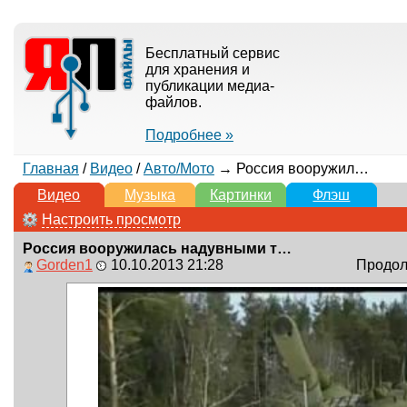
Бесплатный сервис
для хранения и
публикации медиа-
файлов.
Подробнее »
Главная
/
Видео
/
Авто/Мото
→ Россия вооружилась надувными танками
Видео
Музыка
Картинки
Флэш
Настроить просмотр
Россия вооружилась надувными танками
Gorden1
10.10.2013 21:28
Продолж