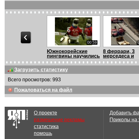
00:59
Южнокорейские
8 феррари, 3
пингвины научились
мерседеса и
иг...
ламборгини...
Загрузить статистику
Всего просмотров: 993
02:09
Пожаловаться на файл
На загадочный
Чем Россия н
кратер в Сибири
НАТО
отпра...
О проекте
Добавить ф
размещение рекламы
Приколы на
статистика
00:35
помощь
техника ВСУ
Редких граци