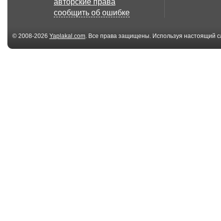
авторские права
часть - 2
"развлекается"
сообщить об ошибке
© 2008-2026
Yaplakal.com
. Все права защищены. Используя настоящий с
соглашения
.
06:12
Военный трибунал в
Донецк
Новороссии.
обстреливаю
01:25
Взорвался
Россия воору
олимпийский факел
надувными тан
Explode...
06:22
Сердюков - когда
Курсы интенс
нажива важнее
подготовки с э