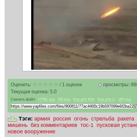
Оценить:
/
1
оценок
просмотры: 88
Текущая оценка:
5.0
Скачать файл
HTML код
BB-код
Код для ЖЖ
Код для LI
QR-код
Тэги:
армия
россия
огонь
стрельба
ракета
мишень
без комментариев
тос-1
пусковая устан
новое вооружение