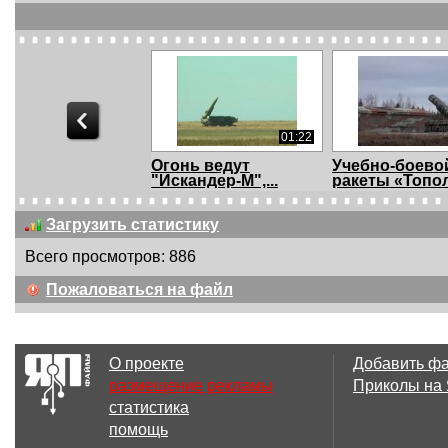
01:22
Огонь ведут
Учебно-боево
"Искандер-М",...
ракеты «Топо
Загрузить статистику
Всего просмотров: 886
02:02
Пожаловаться на файл
ВСПЛЫЛО НОВОЕ
ТОС-1А «Солн
ВИДЕО УБИЙСТВ НА
МАЙД...
О проекте
Добавить ф
размещение рекламы
Приколы на
статистика
03:41
2 
помощь
Ликвидация банды.
Рыжий опять