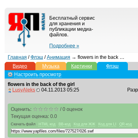
Бесплатный сервис
для хранения и
публикации медиа-
файлов.
Подробнее »
Главная
/
Флэш
/
Анимация
→ flowers in the back of the girl
Видео
Музыка
Картинки
Флэш
Настроить просмотр
flowers in the back of the girl
LusyAleks
04.11.2013 05:25
Разр
Оценить:
/
0
оценок
Текущая оценка:
0.0
Скачать файл
HTML код
BB-код
Код для ЖЖ
Код для LI
QR-код