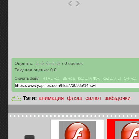
Оценить:
/
0
оценок
Текущая оценка:
0.0
Скачать файл
HTML код
BB-код
Код для ЖЖ
Код для LI
QR-код
Тэги:
анимация
флэш
салют
звёздочки