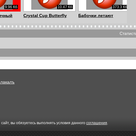
9.96 Кб
10.47 Кб
373.3 Кб
ичный
Crystal Cup Butterfly
Бабочки летают
Статист
Плакалъ
 сайт, вы обязуетесь выполнять условия данного
соглашения
.