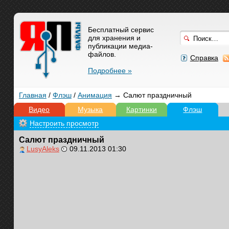
Бесплатный сервис
для хранения и
публикации медиа-
файлов.
Справка
Подробнее »
Главная
/
Флэш
/
Анимация
→ Салют праздничный
Видео
Музыка
Картинки
Флэш
Настроить просмотр
Салют праздничный
LusyAleks
09.11.2013 01:30