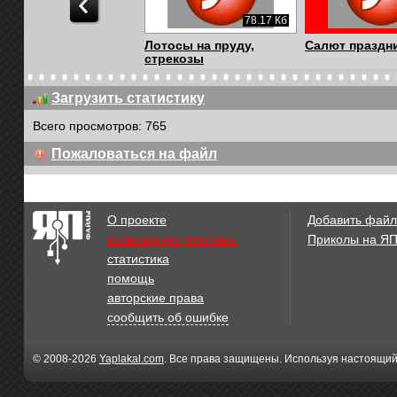
72.26 Кб
78.17 Кб
уд, лотосы, рыбки
Лотосы на пруду,
Салют праздн
стрекозы
Загрузить статистику
Всего просмотров: 765
Пожаловаться на файл
О проекте
Добавить файл
размещение рекламы
Приколы на Я
статистика
помощь
авторские права
сообщить об ошибке
© 2008-2026
Yaplakal.com
. Все права защищены. Используя настоящий