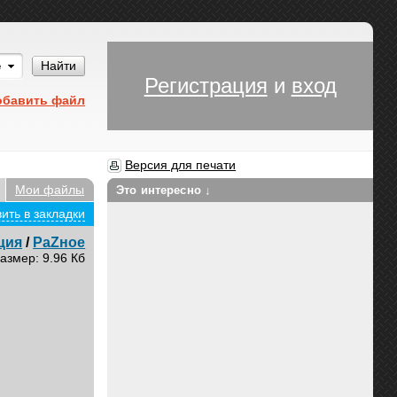
Им
Найти
Регистрация
и
вход
обавить файл
Версия для печати
Мои файлы
Это интересно ↓
ить в закладки
ция
/
РаZное
азмер: 9.96 Кб