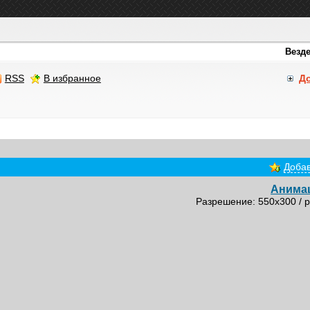
RSS
В избранное
Д
Добав
Анима
Разрешение: 550x300 / р