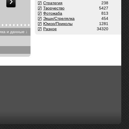
Стратегия
238
Творчество
5427
Фотожаба
813
Экшн/Стрелялка
454
Юмор/Приколы
1281
Разное
34320
ика и данные ↓