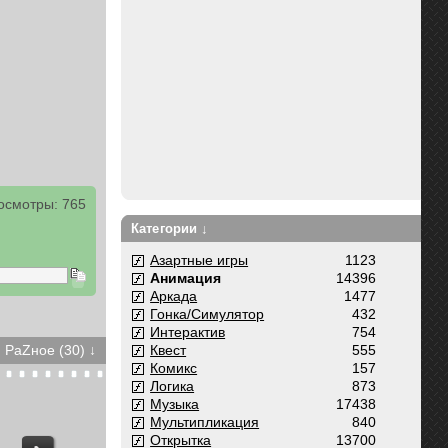
осмотры: 765
Категории ↓
Азартные игры
1123
Анимация
14396
Аркада
1477
Гонка/Симулятор
432
Интерактив
754
РаZное (30) ↓
Квест
555
Комикс
157
Логика
873
Музыка
17438
Мультипликация
840
Открытка
13700