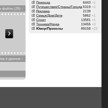
Природа
6443
+1
Путешествия/Cтраны/Города
5319
+1
 файлы (25) ↓
Реклама
2139
Семья/Дом/Дети
5862
+1
Спорт
13581
+1
Техника/Наука
13455
+3
Юмор/Приколы
89158
+22
ика и данные ↓