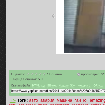
Оценить:
/
1
оценок
просмотры: 72
Текущая оценка:
5.0
Скачать файл
HTML код
BB-код
Код для ЖЖ
Код для LI
QR-код
Тэги:
авто
авария
машина
гаи
lol
amazin