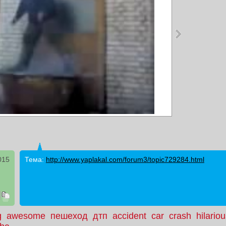
015
Тема:
http://www.yaplakal.com/forum3/topic729284.html
g
awesome
пешеход
дтп
accident
car
crash
hilario