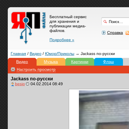
Бесплатный сервис
для хранения и
публикации медиа-
файлов.
Справка
Подробнее »
Главная
/
Видео
/
Юмор/Приколы
→ Jackass по-русски
Видео
Музыка
Картинки
Флэш
Настроить просмотр
Jackass по-русски
besiq
04.02.2014 08:49