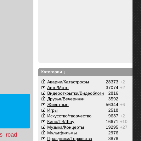
Категории ↓
Аварии/Катастрофы
28373
+2
Авто/Мото
37074
+2
Видеооткрытки/Видеоблоги
2816
Друзья/Вечеринки
3592
Животные
56344
+6
Игры
2518
Искусство/творчество
9637
+2
Кино/ТВ/Шоу
16671
+10
Музыка/Концерты
19295
+27
Мультфильмы
2976
us
road
Праздники/Торжества
3878