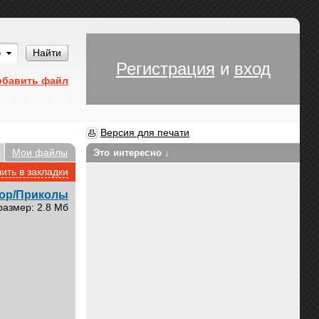
Им
Найти
Регистрация
и
вход
обавить файл
Версия для печати
Мои файлы
Это интересно ↓
ить в закладки
ор/Приколы
размер: 2.8 Мб