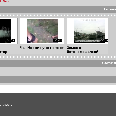
ha...
Похожие
00:19
00:45
00:52
Чак Норрис уже не торт
Замес с
атор
бетономешалкой
Accident wit...
Статист
01:57
01:57
00:16
ецком
Случай в донецком
Езда по встречке
троллейбусе
привела к двойной ...
Плакалъ
00:55
00:19
03:29