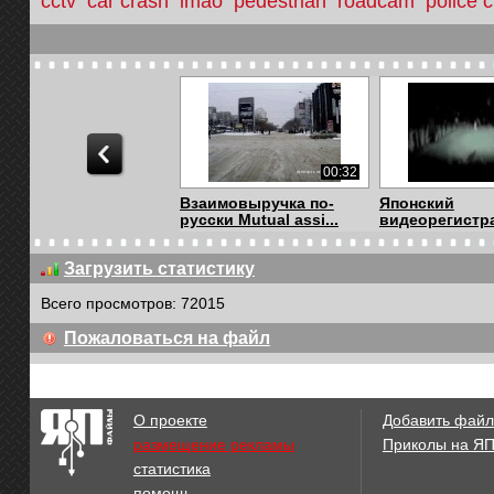
cctv
car crash
lmao
pedestrian
roadcam
police c
00:32
Взаимовыручка по-
Японский
русски Mutual assi...
видеорегистр
Загрузить статистику
Всего просмотров: 72015
01:20
Пожаловаться на файл
Страшная авария
Случай в дон
троллейбусе
О проекте
Добавить файл
размещение рекламы
Приколы на Я
статистика
00:34
помощь