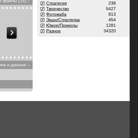
 файлы (25) ↓
Стратегия
238
Творчество
5427
Фотожаба
813
Экшн/Стрелялка
454
Юмор/Приколы
1281
Разное
34320
ика и данные ↓