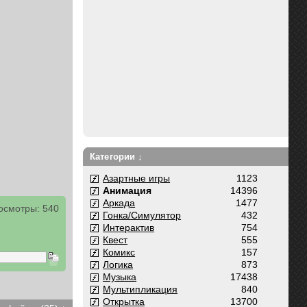
Категории ↓
Азартные игры
1123
Анимация
14396
Аркада
1477
осмотры: 540
Гонка/Симулятор
432
Интерактив
754
Квест
555
Комикс
157
Логика
873
Музыка
17438
Мультипликация
840
Открытка
13700