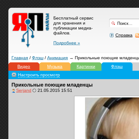
Бесплатный сервис
для хранения и
публикации медиа-
файлов.
Справка
Подробнее »
Главная
/
Флэш
/
Анимация
→ Прикольные поющие младенц
Видео
Музыка
Картинки
Флэш
Настроить просмотр
Прикольные поющие младенцы
Serjand
21.05.2015 15:51