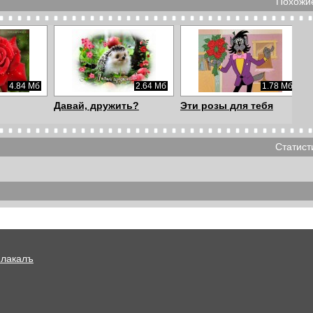
Похожие
4.84 Мб
2.64 Мб
1.78 Мб
Давай, дружить?
Эти розы для тебя
Статист
1.14 Мб
2.01 Мб
574.94 Кб
Счастья! Любви!
С Пасхой!
Удачи!
Плакалъ
924.37 Кб
582.99 Кб
533.32 Кб
кресенье
С прощёным
С прощёным