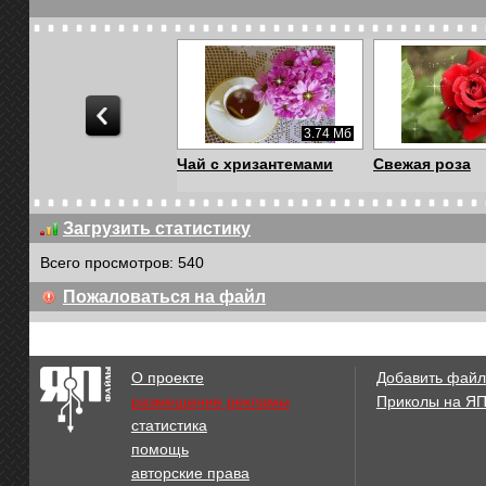
3.74 Мб
Чай с хризантемами
Свежая роза
Загрузить статистику
Всего просмотров: 540
159.9 Кб
Пожаловаться на файл
мишка в сердечке,
Победа!
поцелуй, ICQ
О проекте
Добавить файл
размещение рекламы
Приколы на Я
статистика
686.15 Кб
помощь
Пусть счастье тебя
Прощёное вос
авторские права