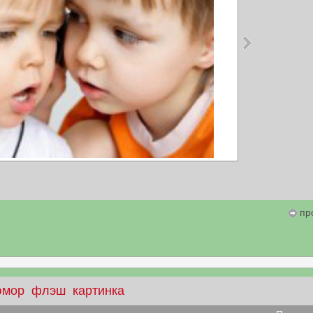
пр
юмор
флэш
картинка