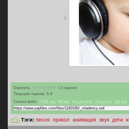
Оценить:
/
2
оценок
Текущая оценка:
5.0
Скачать файл
HTML код
BB-код
Код для ЖЖ
Код для LI
QR-код
Тэги:
песня
прикол
анимация
звук
дети