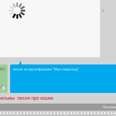
352
песня из мультфильма "Мук-скороход"
фильмы
песня про кошек
Похожие