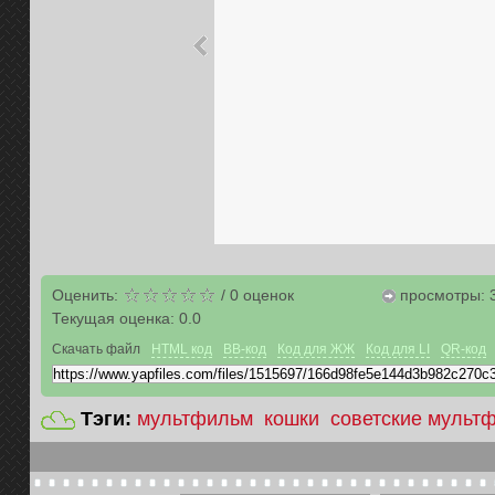
Оценить:
/
0
оценок
просмотры: 
Текущая оценка:
0.0
Скачать файл
HTML код
BB-код
Код для ЖЖ
Код для LI
QR-код
Тэги:
мультфильм
кошки
советские мульт