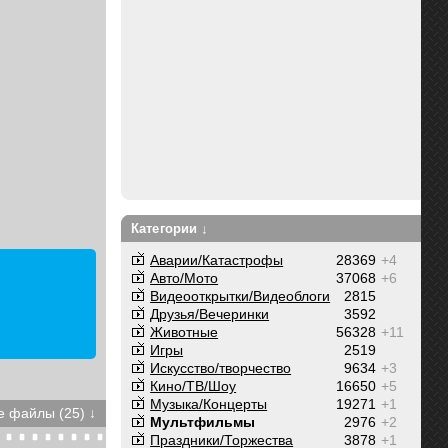
Категории ↓
Аварии/Катастрофы
28369
+4
Авто/Мото
37068
+6
Видеооткрытки/Видеоблоги
2815
Друзья/Вечеринки
3592
Животные
56328
+11
Игры
2519
Искусство/творчество
9634
+3
Кино/ТВ/Шоу
16650
+5
Музыка/Концерты
19271
+1
 файлы (25) ↓
Мультфильмы
2976
+2
Праздники/Торжества
3878
+1