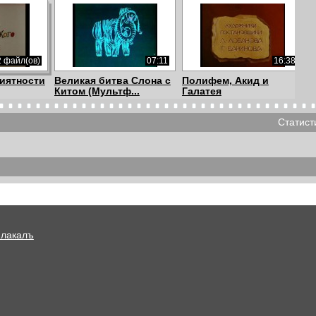
2 файл(ов)
07:11
16:38
иятности
Великая битва Слона с
Полифем, Акид и
Китом (Мультф...
Галатея
Статист
08:41
09:27
06:48
Алим и его ослик
Просто так
- Бобик
Плакалъ
03:35
07:29
10:34
Гагарин
Алексей Водовозов -
Закрытие
Случаи поедания...