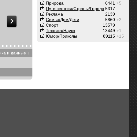
Природа
6441
+5
Путешествия/Cтраны/Города
5317
Реклама
2139
Семья/Дом/Дети
5860
+2
Спорт
13579
Техника/Наука
13449
+1
Юмор/Приколы
89115
+15
ика и данные ↓