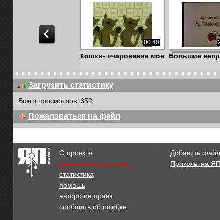
00:40
Кошки- очарование мое
Большие непр
Загрузить статистику
Всего просмотров: 352
09:35
Пожаловаться на файл
Банкет (Мультфильмы
Советские
для взрослых)
мультфильмы 
в гос...
О проекте
Добавить файл
размещение рекламы
Приколы на Я
статистика
10:02
помощь
Сказание о Кудым-оше
Мультфильм: 
авторские права
(1994)
сообщить об ошибке