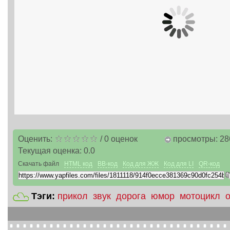
Оценить:
/
0
оценок
просмотры: 28
Текущая оценка:
0.0
Скачать файл
HTML код
BB-код
Код для ЖЖ
Код для LI
QR-код
Тэги:
прикол
звук
дорога
юмор
мотоцикл