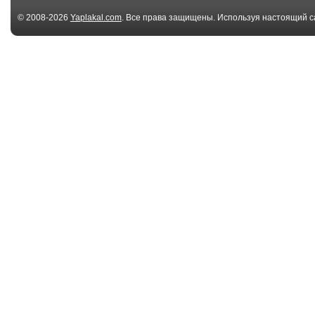
© 2008-2026
Yaplakal.com
. Все права защищены. Используя настоящий с
соглашения
.
00:50
Непонятный маневр
Неожиданая в
на встречной п
04:53
58 
Где Наш Поезд?
Гонщик Racer
01:22
Неудачная парковка
Шахматная се
для продвину