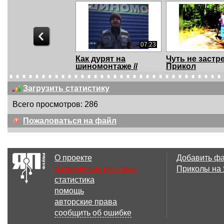
07:23
Как дурят на
Чуть не застр
шиномонтаже //
Прикол
Молодец...
Загрузить статистику
Всего просмотров: 286
00:42
Пожаловаться на файл
Что это было?
ул Мичурина 0
2016
О проекте
Добавить ф
размещение рекламы
Приколы на
статистика
04:31
помощь
Многоходовочка. Как
Мама против
авторские права
обмануть препод...
близнецов
сообщить об ошибке