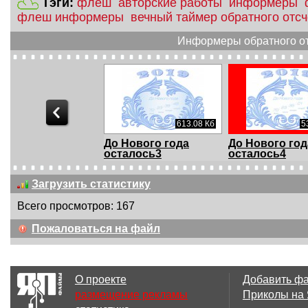
Тэги:
флеш
авторские работы
информеры
флеш информеры
вечный таймер обратного отс
Информеры обратного отс
507.13 Кб
613.08 Кб
5
Нового года
До Нового года
До Нового год
алось2
осталось3
осталось4
Загрузить статистику
Всего просмотров: 167
501.37 Кб
975.2 Кб
Пожаловаться на файл
Нового года
До Нового года
До Нового год
алось7
осталось5а
осталось7а
О проекте
Добавить ф
размещение рекламы
Приколы на