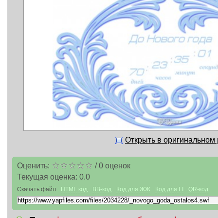
Открыть в оригинальном
Оценить:
/
0
оценок
Текущая оценка:
0.0
Скачать файл
HTML код
BB-код
Код для ЖЖ
Код для LI
QR-код