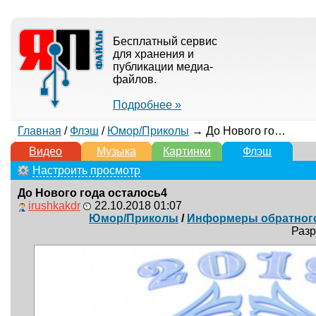
Бесплатный сервис
для хранения и
публикации медиа-
файлов.
Подробнее »
Главная
/
Флэш
/
Юмор/Приколы
→ До Нового года осталось4
Видео
Музыка
Картинки
Флэш
Настроить просмотр
До Нового года осталось4
irushkakdr
22.10.2018 01:07
Юмор/Приколы
/
Информеры обратного 
Разр