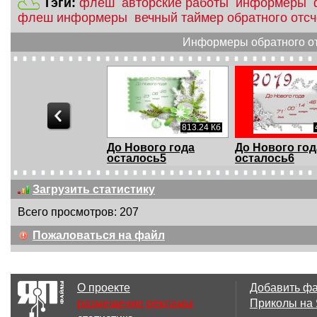
Тэги:
флеш
авторские работы
информеры
флеш информеры
вечный таймер обратного отс
Информеры обратного отс
536.07 Кб
813.24 Кб
Нового года
До Нового года
До Нового год
алось4
осталось5
осталось6
Загрузить статистику
Всего просмотров: 207
864.14 Кб
Пожаловаться на файл
Нг осталось М
О проекте
Добавить ф
размещение рекламы
Приколы на