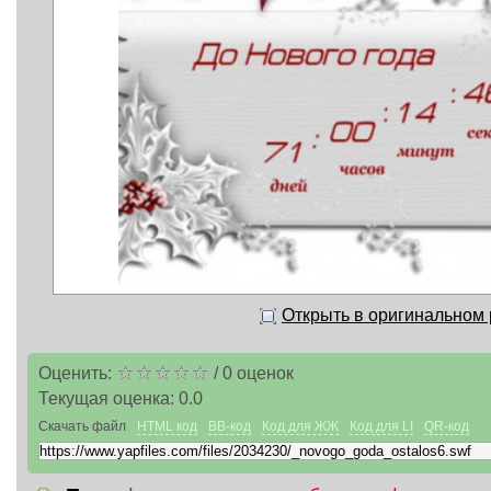
Открыть в оригинальном
Оценить:
/
0
оценок
Текущая оценка:
0.0
Скачать файл
HTML код
BB-код
Код для ЖЖ
Код для LI
QR-код