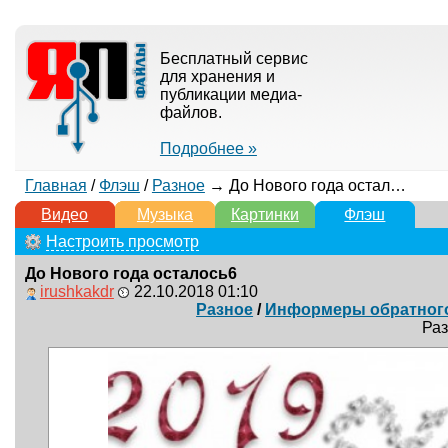
Бесплатный сервис
для хранения и
публикации медиа-
файлов.
Подробнее »
Главная
/
Флэш
/
Разное
→ До Нового года осталось6
Видео
Музыка
Картинки
Флэш
Настроить просмотр
До Нового года осталось6
irushkakdr
22.10.2018 01:10
Разное
/
Информеры обратного 
Раз