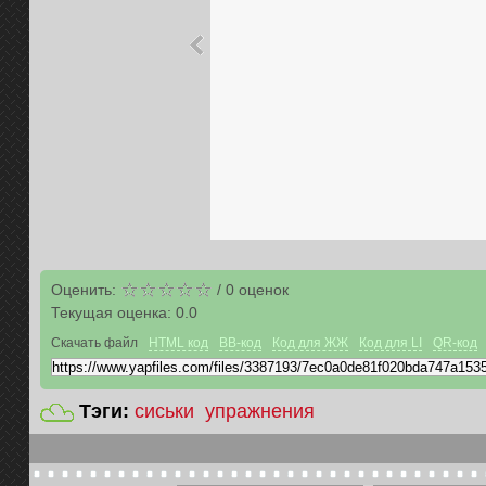
Оценить:
/
0
оценок
Текущая оценка:
0.0
Скачать файл
HTML код
BB-код
Код для ЖЖ
Код для LI
QR-код
Тэги:
сиськи
упражнения