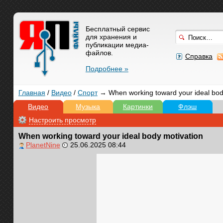
Бесплатный сервис
для хранения и
публикации медиа-
файлов.
Справка
Подробнее »
Главная
/
Видео
/
Спорт
→ When working toward your ideal bod
Видео
Музыка
Картинки
Флэш
Настроить просмотр
When working toward your ideal body motivation
PlanetNine
25.06.2025 08:44