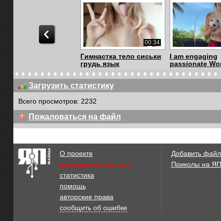
00:34
Гимнастка тело сиськи
I am engaging
грудь язык
passionate Wor
Загрузить статистику
Всего просмотров: 2232
00:19
Пожаловаться на файл
1776031406249
1771337205591
О проекте
Добавить файл
размещение рекламы
Приколы на Я
статистика
00:54
помощь
В Америке можно
742681843
авторские права
продать всё Даже че...
сообщить об ошибке