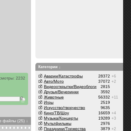
Категории ↓
Аварии/Катастрофы
28372
+6
смотры: 2232
Авто/Мото
37072
+2
Видеооткрытки/Видеоблоги
2815
Друзья/Вечеринки
3592
Животные
56332
+11
Игры
2519
Искусство/творчество
9635
Кино/ТВ/Шоу
16659
+4
Музыка/Концерты
19289
+3
 файлы (25) ↓
Мультфильмы
2976
Праздники/Торжества
3879
+2