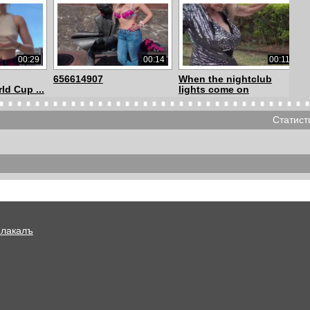
00:29
00:14
00:11
656614907
When the nightclub
ld Cup ...
lights come on
Статист
00:10
00:11
00:21
147
6548140963
Enjoy the small
moments they shape ...
Плакалъ
00:18
00:16
00:15
1766900331906
Gathered to celebrate