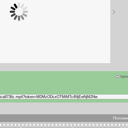
про
Похожие