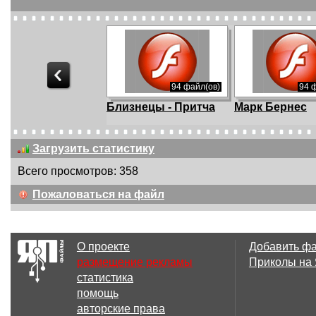
94 файл(ов)
94 
Близнецы - Притча
Марк Бернес
Загрузить статистику
Всего просмотров: 358
94 файл(ов)
94 
Пожаловаться на файл
Священная Война
С 8 Марта -
Француженка
О проекте
Добавить ф
размещение рекламы
Приколы на
статистика
94 файл(ов)
94 
помощь
С 8 Марта - Free Flash
С 8 Марта - С
авторские права