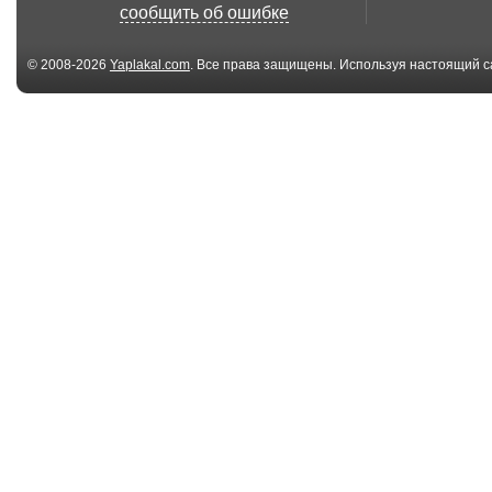
баннер
Добрым утро
сообщить об ошибке
любимая
© 2008-2026
Yaplakal.com
. Все права защищены. Используя настоящий с
соглашения
.
94 файл(ов)
94 
С 8 Марта - Мама и
С 8 Марта - Мо
Дочка
малышка
94 файл(ов)
94 
С 8 Марта - Вечер
С 8 Марта - Ч
вдвоем
глаза
6.77 Мб
Моим друзьям с
Дети всей Зе
любовью