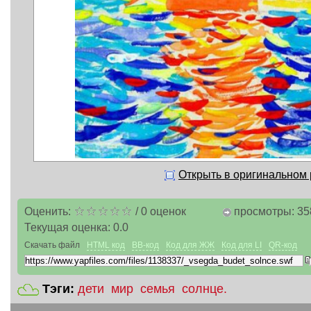
Открыть в оригинальном
Оценить:
/
0
оценок
просмотры: 35
Текущая оценка:
0.0
Скачать файл
HTML код
BB-код
Код для ЖЖ
Код для LI
QR-код
Тэги:
дети
мир
семья
солнце.