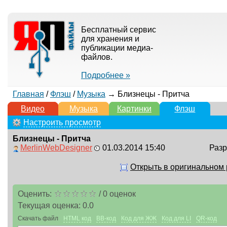
Бесплатный сервис
для хранения и
публикации медиа-
файлов.
Подробнее »
Главная
/
Флэш
/
Музыка
→ Близнецы - Притча
Видео
Музыка
Картинки
Флэш
Настроить просмотр
Близнецы - Притча
MerlinWebDesigner
01.03.2014 15:40
Разр
Открыть в оригинальном
Оценить:
/
0
оценок
Текущая оценка:
0.0
Скачать файл
HTML код
BB-код
Код для ЖЖ
Код для LI
QR-код