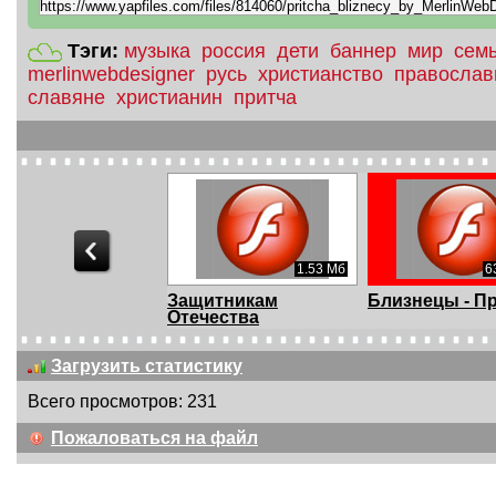
Тэги:
музыка
россия
дети
баннер
мир
сем
merlinwebdesigner
русь
христианство
православ
славяне
христианин
притча
2.71 Мб
1.53 Мб
6
нем Защитника
Защитникам
Близнецы - П
чества!
Отечества
Загрузить статистику
Всего просмотров: 231
Пожаловаться на файл