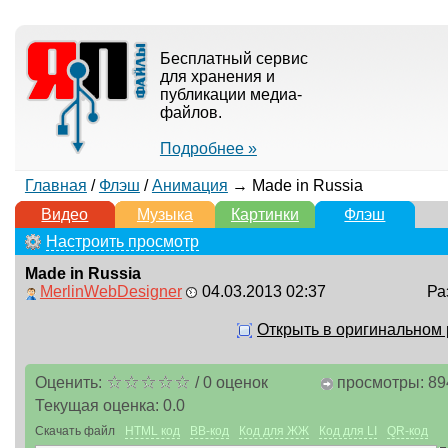
Бесплатный сервис
для хранения и
публикации медиа-
файлов.
Подробнее »
Главная
/
Флэш
/
Анимация
→ Made in Russia
Видео
Музыка
Картинки
Флэш
Настроить просмотр
Made in Russia
MerlinWebDesigner
04.03.2013 02:37
Ра
Открыть в оригинальном
Оценить:
/
0
оценок
просмотры: 89
Текущая оценка:
0.0
Скачать файл
HTML код
BB-код
Код для ЖЖ
Код для LI
QR-код