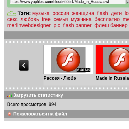
Тэги:
музыка
россия
женщина
flash
дети
l
секс
любовь
free
семья
мужчина
бесплатно
me
merlinwebdesigner
pic
flash banner
флеш баннер
868.94 Кб
6.46 Мб
3 Февраля - Мой
Рассея - Любэ
Made in Russia
ой
Загрузить статистику
Всего просмотров: 894
30.47 Мб
05:14
Пожаловаться на файл
ратейники -
Лося - Иван Купала
Родина - Иван
олай Емелин
Купала