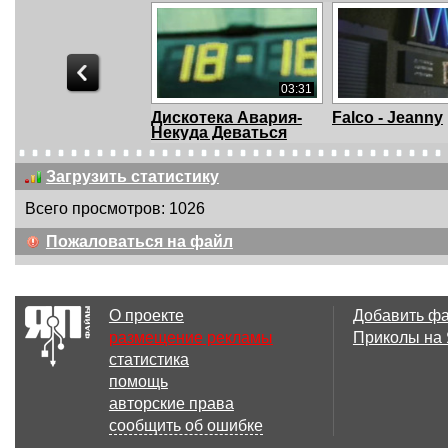
03:31
Дискотека Авария-
Falco - Jeanny
Некуда Деваться
Загрузить статистику
Всего просмотров: 1026
03:37
Пожаловаться на файл
Deep Forest - Lament
«Гляжу в озер
синие»
О проекте
Добавить ф
размещение рекламы
Приколы на
статистика
15:00
помощь
Avril Lavigne -
Кирилл Козуб 
авторские права
Megamix
Дожди стекаю
сообщить об ошибке
сте...