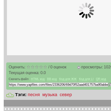
Оценить:
/
0
оценок
просмотры: 102
Текущая оценка:
0.0
Скачать файл
HTML код
BB-код
Код для ЖЖ
Код для LI
QR-код
Тэги:
песня
музыка
север