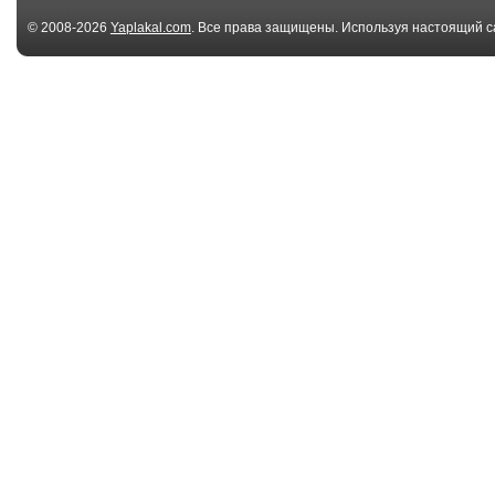
© 2008-2026
Yaplakal.com
. Все права защищены. Используя настоящий с
соглашения
.
00:15
повитряна тревога
Алла Хилько
03:46
Мы возвращаемся
Донбасс за на
домой. Наталья
Наталья Качура
Качу...
04:11
Вячеслав Антонов -
Легендарная 
За глубинку.
"Альянс&quo..