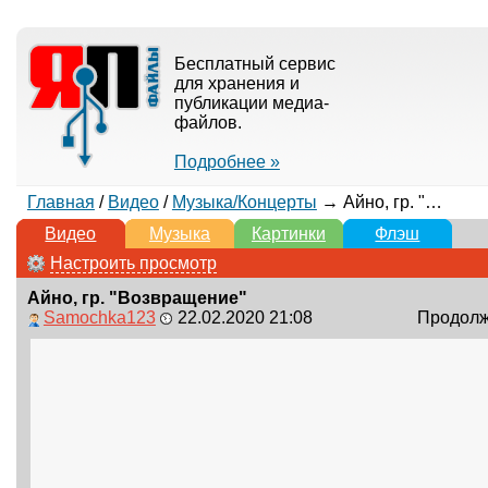
Бесплатный сервис
для хранения и
публикации медиа-
файлов.
Подробнее »
Главная
/
Видео
/
Музыка/Концерты
→ Айно, гр. "Возвращение"
Видео
Музыка
Картинки
Флэш
Настроить просмотр
Айно, гр. "Возвращение"
Samochka123
22.02.2020 21:08
Продолжи