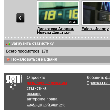
03:31
Дискотека Авария-
Falco - Jeanny
Некуда Деваться
Загрузить статистику
Всего просмотров: 178
04:50
Пожаловаться на файл
«Гляжу в озера
Шумел камыш.
синие»
О проекте
Добавить ф
размещение рекламы
Приколы на
статистика
02:18
помощь
Кирилл Козуб -
Виктор Салты
авторские права
Дожди стекают по
Billy Preston &
сообщить об ошибке
сте...