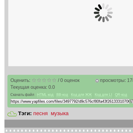
Оценить:
/
0
оценок
просмотры: 17
Текущая оценка:
0.0
Скачать файл
HTML код
BB-код
Код для ЖЖ
Код для LI
QR-код
Тэги:
песня
музыка