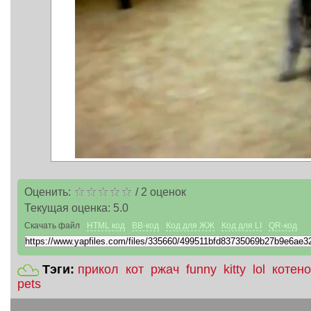
Оценить:
/
2
оценок
Текущая оценка:
5.0
Скачать файл
HTML код
BB-код
Код для ЖЖ
Код для LI
QR-код
Тэги:
прикол
кот
ржач
funny
kitty
lol
котено
pets