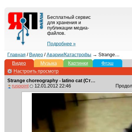
Бесплатный сервис
для хранения и
публикации медиа-
файлов.
Подробнее »
Главная
/
Видео
/
Аварии/Катастрофы
→ Strange choreography - latino cat (Странная хореография)
Видео
Музыка
Картинки
Флэш
Настроить просмотр
Strange choreography - latino cat (Странная хореография)
ruspoint
12.01.2012 22:46
Продолж