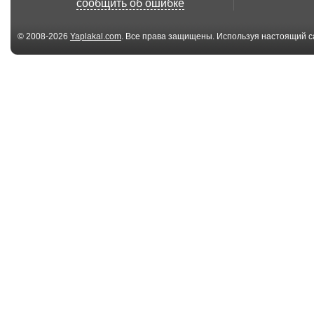
сообщить об ошибке
© 2008-2026
Yaplakal.com
. Все права защищены. Используя настоящий с
соглашения
.
00:45
Очень страшный
Cat Scared of 
носок
jump (Кот Мари
00:28
Кот с открытым
Cat-lift: Russia
ртом
Edition (Кошачи
00:21
Оккупировали кота
Who is there? /
же там сидит...