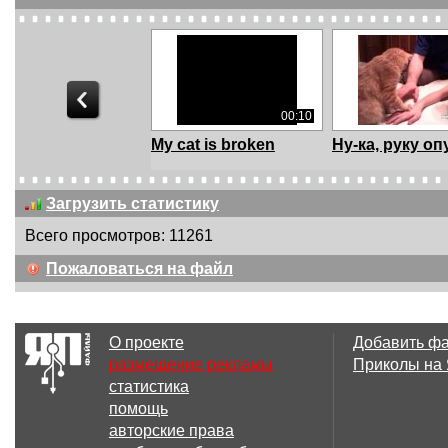
00:10
My cat is broken
Ну-ка, руку оп
Загрузить статистику
Всего просмотров: 11261
01:13
Пожаловаться на файл
Реакция на
Oh! it's just me
незнакомого кота
Это вс...
О проекте
Добавить ф
размещение рекламы
Приколы на
статистика
01:18
помощь
One cat two balls (Кот
Да он же мер
авторские права
и два мяча)