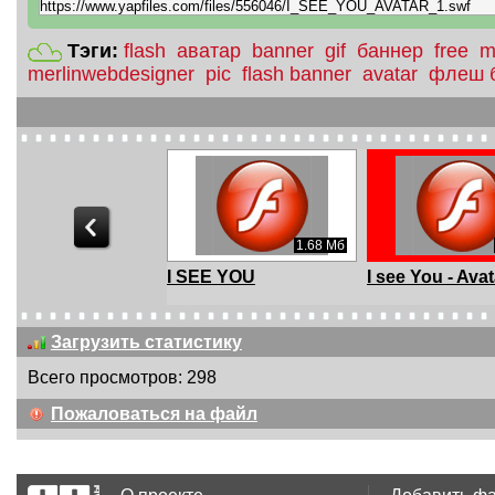
Тэги:
flash
аватар
banner
gif
баннер
free
m
merlinwebdesigner
pic
flash banner
avatar
флеш 
5.32 Мб
1.68 Мб
обрым Утром,
I SEE YOU
I see You - Avat
имая!
Загрузить статистику
Всего просмотров: 298
2.5 Мб
2.13 Мб
Пожаловаться на файл
3 Февраля - Там
С 23 Февраля -
С 23 Февраля 
туманами
Третий тост - Небеда
За - Любэ