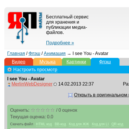
Бесплатный сервис
для хранения и
публикации медиа-
файлов.
Подробнее »
Главная
/
Флэш
/
Анимация
→ I see You - Avatar
Видео
Музыка
Картинки
Флэш
Настроить просмотр
I see You - Avatar
MerlinWebDesigner
14.02.2013 22:37
Ра
Открыть в оригинальном
Оценить:
/
0
оценок
Текущая оценка:
0.0
Скачать файл
HTML код
BB-код
Код для ЖЖ
Код для LI
QR-код